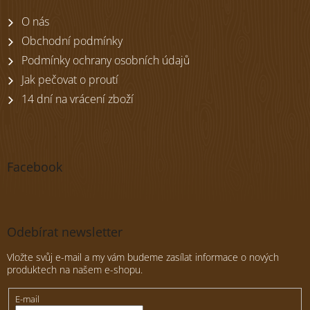
a
t
O nás
í
Obchodní podmínky
Podmínky ochrany osobních údajů
Jak pečovat o proutí
14 dní na vrácení zboží
Facebook
Odebírat newsletter
Vložte svůj e-mail a my vám budeme zasílat informace o nových
produktech na našem e-shopu.
E-mail