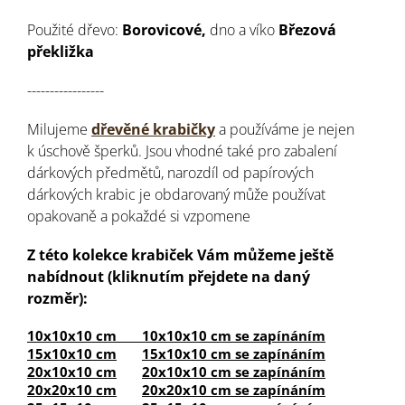
Použité dřevo:
Borovicové,
dno a víko
Březová
překližka
-----------------
Milujeme
dřevěné krabičky
a používáme je nejen
k úschově šperků. Jsou vhodné také pro zabalení
dárkových předmětů, narozdíl od papírových
dárkových krabic je obdarovaný může používat
opakovaně a pokaždé si vzpomene
Z této kolekce krabiček Vám můžeme ještě
nabídnout (kliknutím přejdete na daný
rozměr):
10x10x10 cm
10x10x10 cm se zapínáním
15x10x10 cm
15x10x10 cm se zapínáním
20x10x10 cm
20x10x10 cm se zapínáním
20x20x10 cm
20x20x10 cm se zapínáním