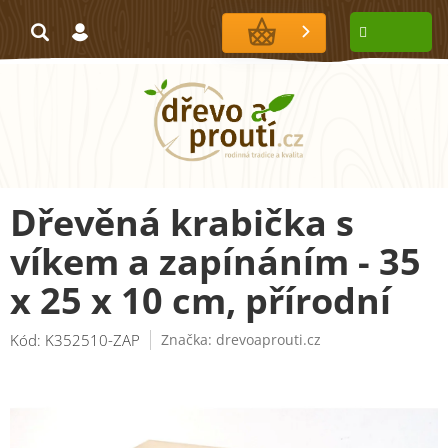
Přejít
na
NÁKUPNÍ
obsah
KOŠÍK
Dřevěná krabička s
víkem a zapínáním - 35
x 25 x 10 cm, přírodní
Kód:
K352510-ZAP
Značka:
drevoaprouti.cz