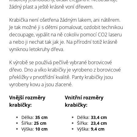
žádný plast a ještě krásně voní dřevem.
Krabička není ošetřena žádným lakem, ani nátěrem.
Je tak možné ji s dětmi pomalovat, ozdobit technikou
decoupage, vypálit na ně cokoliv pomocí CO2 laseru
a nebo ji nechat tak jak je. Na přírodní totiž krásně
vyniknou letokruhy dřeva.
K výrobě se používá pečlivě vybrané borovicové
dřevo. Dno a víko krabičky je vyrobeno z borovicové
překližky v prvotřídní kvalitě. Panty krabičky jsou
vyrobeny kovu a jsou zlacené.
Vnější rozměry
Vnitřní rozměry
krabičky:
krabičky:
Délka:
35 cm
Délka:
33,4 cm
Šířka:
25 cm
Šířka:
23,4 cm
Výška:
10 cm
Výška:
9,4 cm