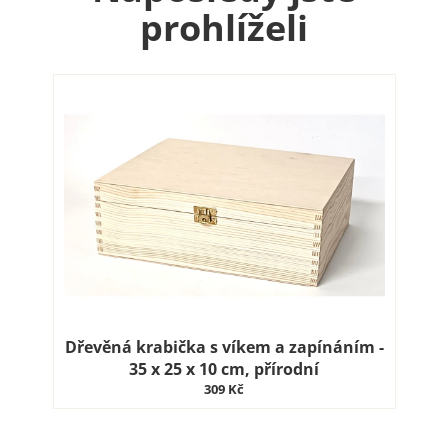
prohlíželi
Dřevěná krabička s víkem a zapínáním -
35 x 25 x 10 cm, přírodní
309 Kč