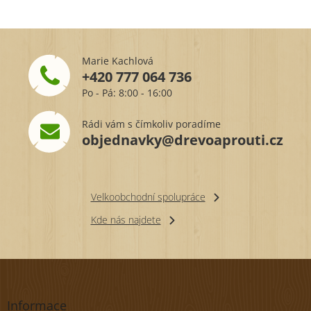
Marie Kachlová
+420 777 064 736
Po - Pá: 8:00 - 16:00
Rádi vám s čímkoliv poradíme
objednavky@drevoaprouti.cz
Velkoobchodní spolupráce
Kde nás najdete
Z
á
p
Informace