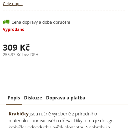
Celý popis
Cena dopravy a doba doručení
Vyprodáno
309 Kč
255,37 Kč bez DPH
Měrná
cena:
Popis
Diskuze
Doprava a platba
Krabičky
jsou ručně vyrobené z přírodního
materiálu - borovicového dřeva. Díky tomu je design
krabičky jednoduchý, avšak elegantní. Neobsahuje