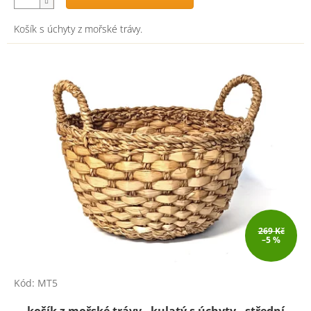
Košík s úchyty z mořské trávy.
269 Kč
–5 %
Kód:
MT5
košík z mořské trávy - kulatý s úchyty - střední