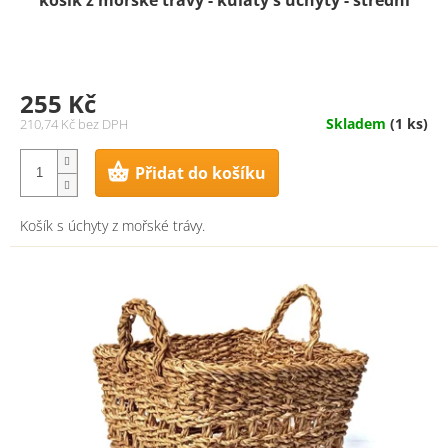
255 Kč
Skladem
(1 ks)
210,74 Kč bez DPH
Přidat do košíku
Košík s úchyty z mořské trávy.