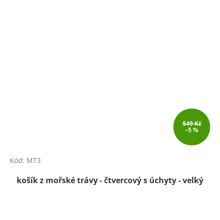
549 Kč
–5 %
Kód:
MT3
košík z mořské trávy - čtvercový s úchyty - velký