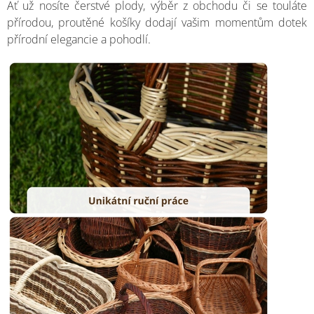
Ať už nosíte čerstvé plody, výběr z obchodu či se touláte
přírodou, proutěné košíky dodají vašim momentům dotek
přírodní elegancie a pohodlí.