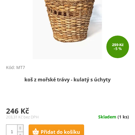
259 Kč
–5 %
Kód:
MT7
koš z mořské trávy - kulatý s úchyty
246 Kč
Skladem
(1 ks)
203,31 Kč bez DPH
Přidat do košíku