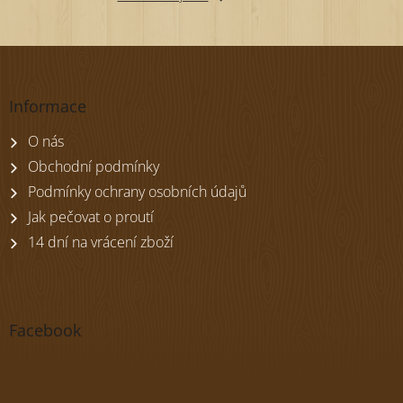
Z
á
p
Informace
a
t
O nás
í
Obchodní podmínky
Podmínky ochrany osobních údajů
Jak pečovat o proutí
14 dní na vrácení zboží
Facebook