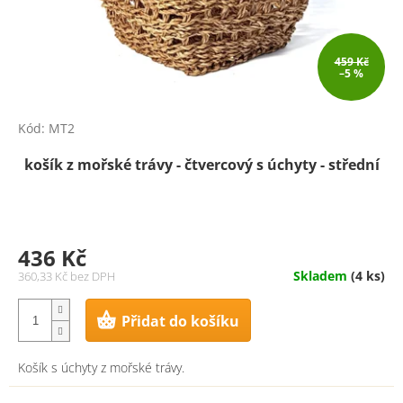
459 Kč
–5 %
Kód:
MT2
košík z mořské trávy - čtvercový s úchyty - střední
436 Kč
Skladem
(4 ks)
360,33 Kč bez DPH
Přidat do košíku
Košík s úchyty z mořské trávy.