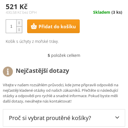
521 Kč
Skladem
(3 ks)
430,58 Kč bez DPH
Přidat do košíku
Košík s úchyty z mořské trávy.
5
položek celkem
O
v
l
Nejčastější dotazy
á
d
a
Vítejte v našem rozsáhlém průvodci, kde jsme připravili odpovědi na
c
nejčastěji kladené otázky od našich zákazníků. Přečtěte si následující
í
otázky a odpovědi pro rychlé a snadné informace. Pokud byste měli
p
další dotazy, neváhejte nás kontaktovat!
r
v
k
Proč si vybrat proutěné košíky?
y