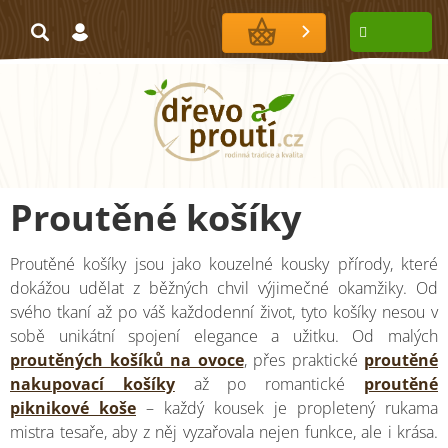
Přejít
na
NÁKUPNÍ
obsah
KOŠÍK
Proutěné košíky
Proutěné košíky jsou jako kouzelné kousky přírody, které
dokážou udělat z běžných chvil výjimečné okamžiky. Od
svého tkaní až po váš každodenní život, tyto košíky nesou v
sobě unikátní spojení elegance a užitku. Od malých
proutěných košíků na ovoce
, přes praktické
proutěné
nakupovací košíky
až po romantické
proutěné
piknikové koše
– každý kousek je propletený rukama
mistra tesaře, aby z něj vyzařovala nejen funkce, ale i krása.