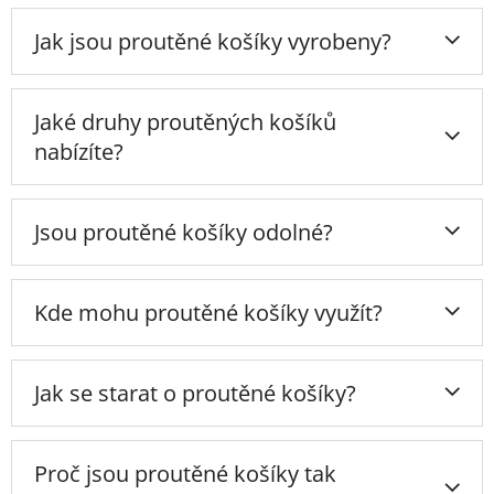
v
ý
Jak jsou proutěné košíky vyrobeny?
p
i
s
u
Jaké druhy proutěných košíků
nabízíte?
Jsou proutěné košíky odolné?
Kde mohu proutěné košíky využít?
Jak se starat o proutěné košíky?
Proč jsou proutěné košíky tak