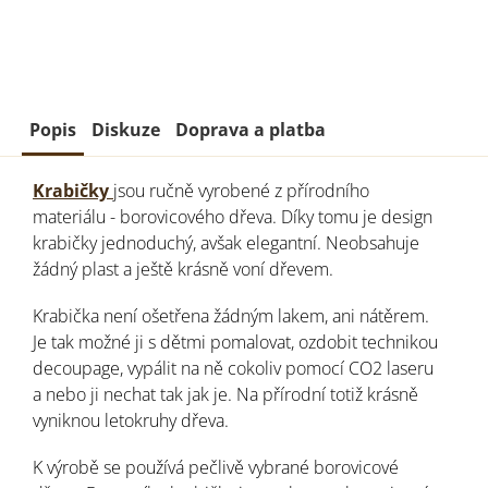
Popis
Diskuze
Doprava a platba
Krabičky
jsou ručně vyrobené z přírodního
materiálu - borovicového dřeva. Díky tomu je design
krabičky jednoduchý, avšak elegantní. Neobsahuje
žádný plast a ještě krásně voní dřevem.
Krabička není ošetřena žádným lakem, ani nátěrem.
Je tak možné ji s dětmi pomalovat, ozdobit technikou
decoupage, vypálit na ně cokoliv pomocí CO2 laseru
a nebo ji nechat tak jak je. Na přírodní totiž krásně
vyniknou letokruhy dřeva.
K výrobě se používá pečlivě vybrané borovicové