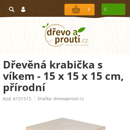
Přejít
na
NÁKUPNÍ
obsah
KOŠÍK
Dřevěná krabička s
víkem - 15 x 15 x 15 cm,
přírodní
Kód:
K151515
Značka:
drevoaprouti.cz