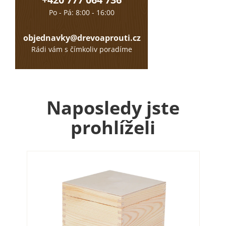
Po - Pá: 8:00 - 16:00
objednavky@drevoaprouti.cz
Rádi vám s čímkoliv poradíme
Naposledy jste
prohlíželi