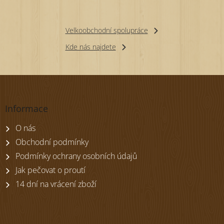
Velkoobchodní spolupráce
Kde nás najdete
Z
á
p
Informace
a
t
O nás
í
Obchodní podmínky
Podmínky ochrany osobních údajů
Jak pečovat o proutí
14 dní na vrácení zboží