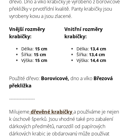
dřevo. Dno a víko krabičky je vyrobeno z borovicové
překližky v prvotřídní kvalitě. Panty krabičky jsou
vyrobeny kovu a jsou zlacené.
Vnější rozměry
Vnitřní rozměry
krabičky:
krabičky:
Délka:
15 cm
Délka:
13,4 cm
Šířka:
15 cm
Šířka:
13,4 cm
Výška:
15 cm
Výška:
14,4 cm
Použité dřevo:
Borovicové,
dno a víko
Březová
překližka
-----------------
Milujeme
dřevěné krabičky
a používáme je nejen
k úschově šperků. Jsou vhodné také pro zabalení
dárkových předmětů, narozdíl od papírových
dárkových krabic je obdarovaný může používat