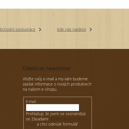
bchodní spolupráce
Kde nás najdete
Odebírat newsletter
Vložte svůj e-mail a my vám budeme
zasílat informace o nových produktech
na našem e-shopu.
E-mail
Prohlašuji, že jsem se seznámil(a)
se Zásadami
zpracování osobních
údajů
a chci odeslat formulář.