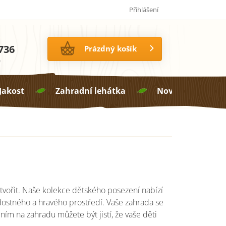
Jak pečovat o proutí
14 dní na vrácení zboží
Přihlášení
736
NÁKUPNÍ
Prázdný košík
KOŠÍK
0
 Jakost
Zahradní lehátka
Novinky

tvořit. Naše kolekce dětského posezení nabízí
radostného a hravého prostředí. Vaše zahrada se
ním na zahradu můžete být jistí, že vaše děti