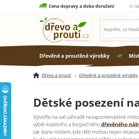
Přejít
Cena dopravy a doba doručení
O ná
na
obsah
Dřevěné a proutěné výrobky
Mís
Dřevo a proutí
Dřevěné a proutěné výrobky
Dětské posezení n
Vytvořte na své zahradě nezapomenutelné místo 
výběr kvalitního a bezpečného
dřevěného náb
tak stane místem, kde děti mohou nejen relaxovat,