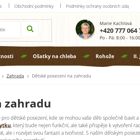
s
Obchodní podmínky
Podmínky ochrany osobních údajů
Marie Kachlová
+420 777 064 
Po - Pá: 8:00 - 16:0
tnosti
Ošatky na chleba
Rohože
II.
Zahrada
Dětské posezení na zahradu
a zahradu
pro dětské posezení, kde se mohou vaše děti společně bavit a 
ytku
, který bude nejen funkční, ale také přispěje k vytvoření 
 ale i rozvíjet svou fantazii a tvořivost. S naším dětským poseze