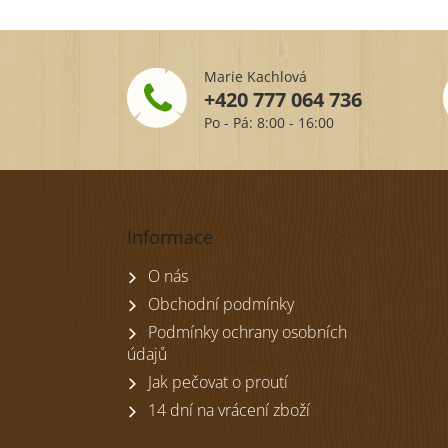
Marie Kachlová
+420 777 064 736
Po - Pá: 8:00 - 16:00
Z
á
p
Informace
a
t
O nás
í
Obchodní podmínky
Podmínky ochrany osobních
údajů
Jak pečovat o proutí
14 dní na vrácení zboží