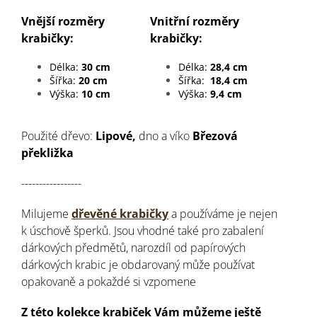
Vnější rozměry
Vnitřní rozměry
krabičky:
krabičky:
Délka:
30 cm
Délka:
28,4 cm
Šířka:
20 cm
Šířka:
18,4 cm
Výška:
10 cm
Výška:
9,4 cm
Použité dřevo:
Lipové,
dno a víko
Březová
překližka
-----------------
Milujeme
dřevěné krabičky
a používáme je nejen
k úschově šperků. Jsou vhodné také pro zabalení
dárkových předmětů, narozdíl od papírových
dárkových krabic je obdarovaný může používat
opakovaně a pokaždé si vzpomene
Z této kolekce krabiček Vám můžeme ještě