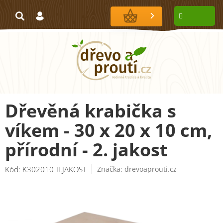
Přejít
na
NÁKUPNÍ
obsah
KOŠÍK
Dřevěná krabička s
víkem - 30 x 20 x 10 cm,
přírodní - 2. jakost
Kód:
K302010-II.JAKOST
Značka:
drevoaprouti.cz