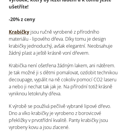
ušetříte!
-20% z ceny
Krabičky
jsou ručně vyrobené z přírodního
materiálu - lipového dřeva. Díky tomu je design
krabičky jednoduchý, avšak elegantní. Neobsahuje
žádný plast a ještě krásně voní dřevem.
Krabička není ošetřena žádným lakem, ani nátěrem.
Je tak možné ji s dětmi pomalovat, ozdobit technikou
decoupage, vypálit na ně cokoliv pomocí CO2 laseru
a nebo ji nechat tak jak je. Na přírodní totiž krásně
vyniknou letokruhy dřeva.
K výrobě se používá pečlivě vybrané lipové dřevo.
Dno a víko krabičky je vyrobeno z borovicové
překližky v prvotřídní kvalitě. Panty krabičky jsou
vyrobeny kovu a jsou zlacené.