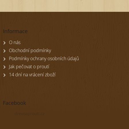
Z
á
p
Informace
a
t
O nás
í
Obchodní podmínky
Podmínky ochrany osobních údajů
Jak pečovat o proutí
14 dní na vrácení zboží
Facebook
drevoaprouti.cz