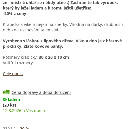
že i mistr truhlář se někdy utne :) Zachráníte tak výrobek,
který by ležel ladem a k tomu ještě ušetříte!
-20% z ceny
Krabička s víkem nejen na šperky. Vhodná na dárky, drobnosti
nebo na uschování tajemství.
Vyrobena s láskou z lipového dřeva. Víko a dno je z březové
překližky. Zlaté kovové panty.
Rozměry krabičky:
30 x 20 x 10 cm
Vnitřní rozměry:
Celý popis
Cena dopravy a doba doručení
Skladem
(23 ks)
12.8.2026
239 Kč
–20 %