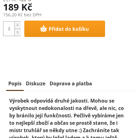
189 Kč
156,20 Kč bez DPH
Měrná
Přidat do košíku
cena:
Popis
Diskuze
Doprava a platba
Výrobek odpovídá druhé jakosti. Mohou se
vyskytnout nedokonalosti na dřevě, ale nic, co
by bránilo její funkčnosti. Pečlivě vybíráme jen
to nejlepší zboží a občas se prostě stane, že i
mistr truhlář se někdy utne :) Zachráníte tak
výrobek, který by ležel ladem a k tomu ještě