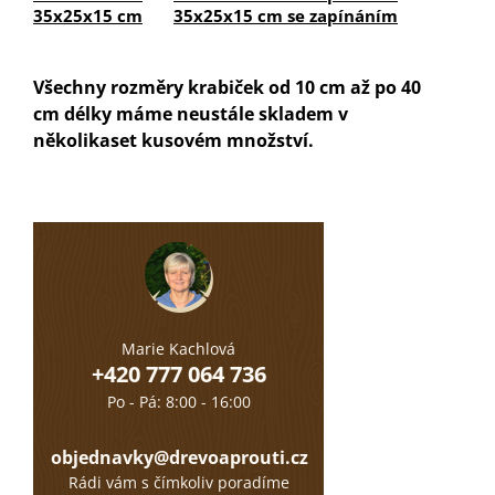
35x25x15 cm
35x25x15 cm se zapínáním
Všechny rozměry krabiček od 10 cm až po 40
cm délky máme neustále skladem v
několikaset kusovém množství.
Marie Kachlová
+420 777 064 736
Po - Pá: 8:00 - 16:00
objednavky@drevoaprouti.cz
Rádi vám s čímkoliv poradíme