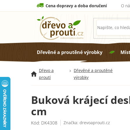
Přejít
Cena dopravy a doba doručení
O ná
na
obsah
Dřevěné a proutěné výrobky
Mís
Dřevo a
Dřevěné a proutěné
proutí
výrobky
Buková krájecí des
cm
Kód:
DK4308
Značka:
drevoaprouti.cz