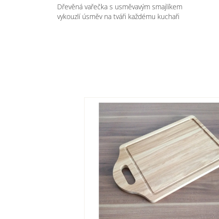
Dřevěná vařečka s usměvavým smajlíkem
vykouzlí úsměv na tváři každému kuchaři