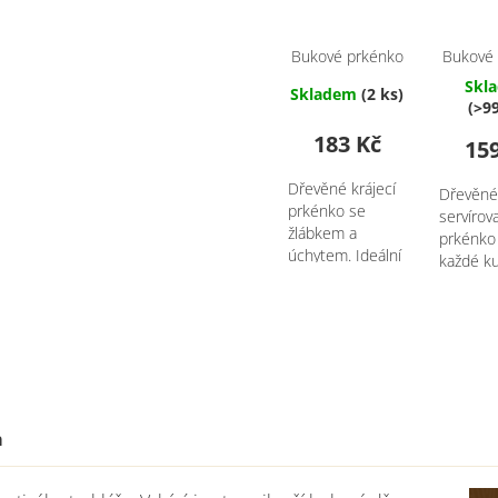
Bukové prkénko
Bukové
kulaté se
se žl
Skl
Skladem
(2 ks)
žlábkem a
obdélní
(>9
úchytem -
23
183 Kč
průměr 30 cm
15
Dřevěné krájecí
Dřevěn
prkénko se
servírov
žlábkem a
prkénko
úchytem. Ideální
každé k
pro servírování
a