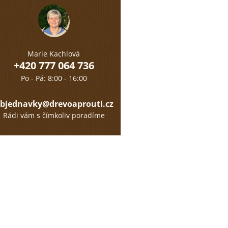
Marie Kachlová
+420 777 064 736
Po - Pá: 8:00 - 16:00
bjednavky@drevoaprouti.cz
Rádi vám s čímkoliv poradíme