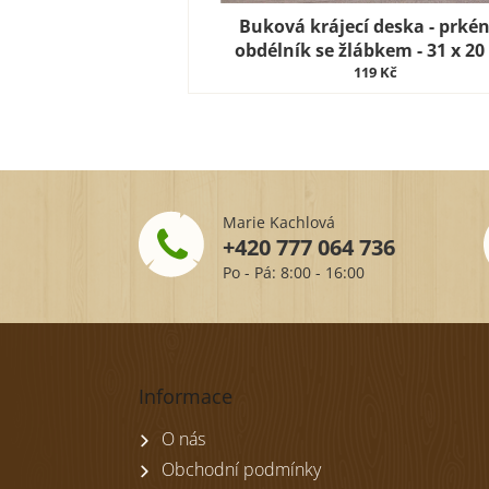
Buková krájecí deska - prké
obdélník se žlábkem - 31 x 20
119 Kč
Marie Kachlová
+420 777 064 736
Po - Pá: 8:00 - 16:00
Z
á
p
Informace
a
t
O nás
í
Obchodní podmínky