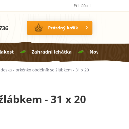
Jak pečovat o proutí
14 dní na vrácení zboží
Přihlášení
736
NÁKUPNÍ
Prázdný košík
KOŠÍK
0
 Jakost
Zahradní lehátka
Novinky

 deska - prkénko obdélník se žlábkem - 31 x 20
žlábkem - 31 x 20