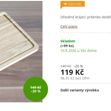
📢 Výprodej
Dřevěné krájecí prkénko obdé
Celý popis
Skladem
(>99 ks)
10.8.2026
149 Kč
–20 %
119 Kč
98,35 Kč bez DPH
Měrná
149 Kč
cena:
Další varianty výrobku
–20 %