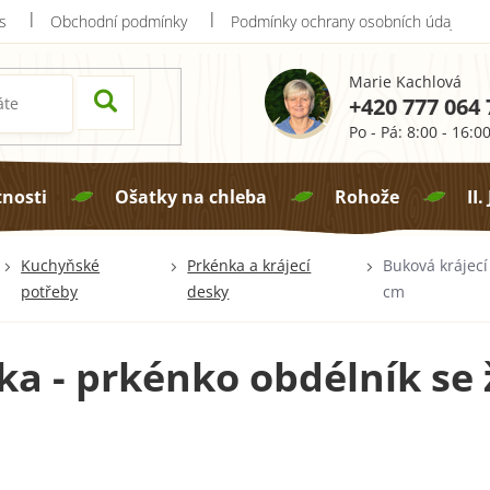
s
Obchodní podmínky
Podmínky ochrany osobních údajů
Marie Kachlová
+420 777 064 
Po - Pá: 8:00 - 16:0
tnosti
Ošatky na chleba
Rohože
II.
Kuchyňské
Prkénka a krájecí
Buková krájecí
potřeby
desky
cm
ka - prkénko obdélník se 