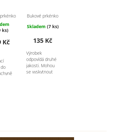
 prkénko
Bukové prkénko
ábkem,
se žlábkem,
adem
Skladem
(7 ks)
k - 30 x
obdélník - 30 x
9 ks)
 cm
23 cm - 2.
135 Kč
JAKOST!
9 Kč
Výrobek
é
odpovídá druhé
ací
jakosti. Mohou
 do
se vyskytnout
uchyně
nedokonalosti
na dřevě nebo
na zapínání, ale
nic, co by bránilo
její funkčnosti.
Pečlivě vybíráme
jen to nejlepší
zboží a...