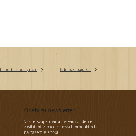
bchodní spolupráce
Kde nás najdete
Odebírat newsletter
Vložte svůj e-mail a my vám budeme
zasílat informace o nových produktech
na našem e-shopu.