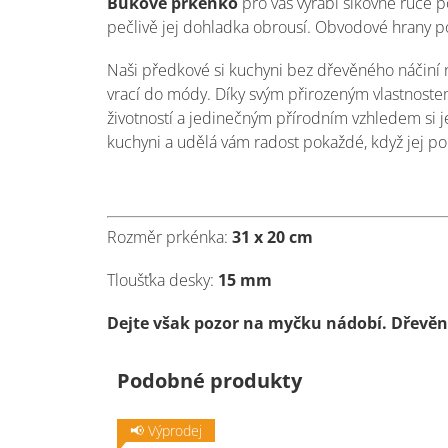
Bukové prkénko
pro vás vyrábí šikovné ruce p
pečlivě jej dohladka obrousí.
Obvodové hrany po
Naši předkové si kuchyni bez dřevěného náčiní n
vrací do módy. Díky svým přirozeným vlastnoste
životností a jedinečným přírodním vzhledem si je
kuchyni a udělá vám radost pokaždé, když jej po
Rozměr prkénka:
31 x 20 cm
Tloušťka desky:
15 mm
Dejte však pozor na myčku nádobí. Dřevěn
Podobné produkty
📢 Výprodej