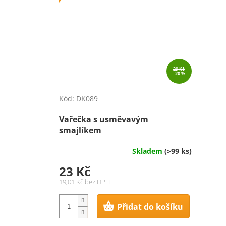
29 Kč
–20 %
Kód:
DK089
Vařečka s usměvavým
smajlíkem
Skladem
(>99 ks)
23 Kč
19,01 Kč bez DPH
Přidat do košíku