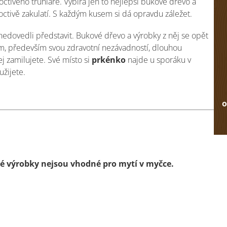
octivého truhláře. Vybírá jen to nejlepší bukové dřevo a
ctivě zakulatí.
S každým kusem si dá opravdu záležet.
edovedli představit. Bukové dřevo a výrobky z něj se opět
m, především svou zdravotní nezávadností, dlouhou
j zamilujete. Své místo si
prkénko
najde u sporáku v
užijete.
o
é výrobky nejsou vhodné pro mytí v myčce.