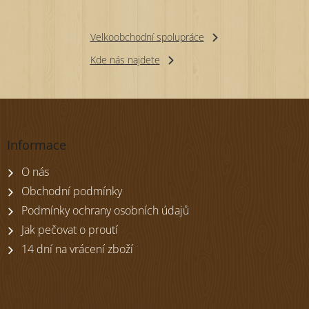
Velkoobchodní spolupráce
Kde nás najdete
Z
á
p
Informace
a
t
O nás
í
Obchodní podmínky
Podmínky ochrany osobních údajů
Jak pečovat o proutí
14 dní na vrácení zboží