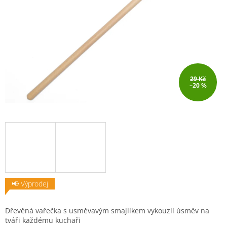
29 Kč
–20 %
📢 Výprodej
Dřevěná vařečka s usměvavým smajlíkem vykouzlí úsměv na
tváři každému kuchaři