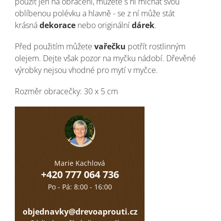
použít jen na obrácení, můžete s ní míchat svou
oblíbenou polévku a hlavně - se z ní může stát
krásná
dekorace
nebo originální
dárek
.
Před použitím můžete
vařečku
potřít rostlinným
olejem.
Dejte však pozor na myčku nádobí. Dřevěné
výrobky nejsou vhodné pro mytí v myčce.
Rozměr obracečky: 30 x 5 cm
Marie Kachlová
+420 777 064 736
Po - Pá: 8:00 - 16:00
objednavky@drevoaprouti.cz