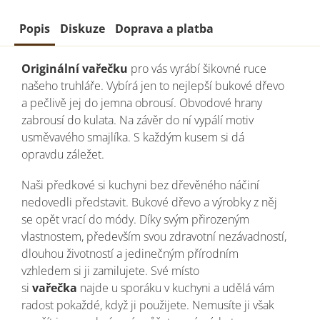
Popis
Diskuze
Doprava a platba
Originální vařečku
pro vás vyrábí šikovné ruce
našeho truhláře. Vybírá jen to nejlepší bukové dřevo
a pečlivě jej do jemna obrousí.
Obvodové hrany
zabrousí do kulata. Na závěr do ní vypálí motiv
usměvavého smajlíka.
S každým kusem si dá
opravdu záležet.
Naši předkové si kuchyni bez dřevěného náčiní
nedovedli představit. Bukové dřevo a výrobky z něj
se opět vrací do módy. Díky svým přirozeným
vlastnostem, především svou zdravotní nezávadností,
dlouhou životností a jedinečným přírodním
vzhledem si ji zamilujete. Své místo
si
vařečka
najde u sporáku v kuchyni a udělá vám
radost pokaždé, když ji použijete. Nemusíte ji však