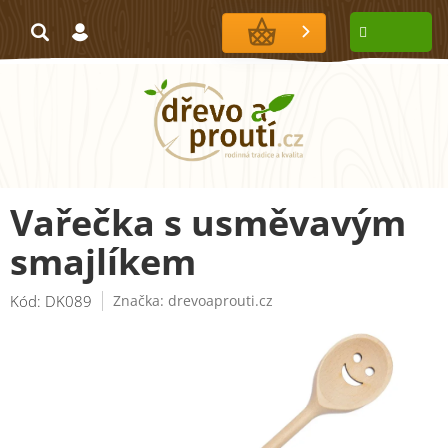
Přejít
na
NÁKUPNÍ
obsah
KOŠÍK
Vařečka s usměvavým
smajlíkem
Kód:
DK089
Značka:
drevoaprouti.cz