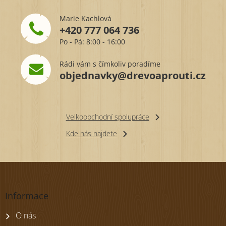
Marie Kachlová
+420 777 064 736
Po - Pá: 8:00 - 16:00
Rádi vám s čímkoliv poradíme
objednavky@drevoaprouti.cz
Velkoobchodní spolupráce
Kde nás najdete
Z
á
p
Informace
a
t
O nás
í