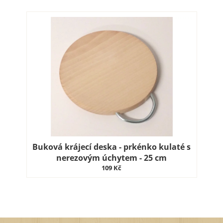
Buková krájecí deska - prkénko kulaté s
nerezovým úchytem - 25 cm
109 Kč