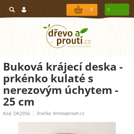
Přejít
na
NÁKUPNÍ
obsah
KOŠÍK
Buková krájecí deska -
prkénko kulaté s
nerezovým úchytem -
25 cm
Kód:
DK2956
Značka:
drevoaprouti.cz