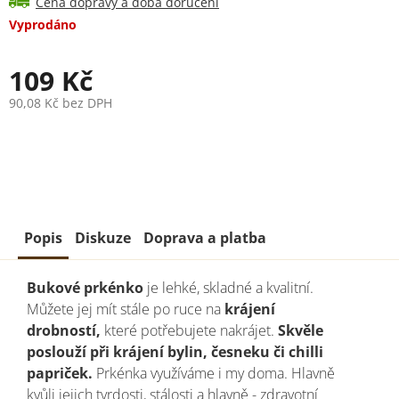
Cena dopravy a doba doručení
Vyprodáno
109 Kč
90,08 Kč bez DPH
Měrná
cena:
Popis
Diskuze
Doprava a platba
Bukové prkénko
je lehké, skladné a kvalitní.
Můžete jej mít stále po ruce na
krájení
drobností,
které potřebujete nakrájet.
Skvěle
poslouží při krájení bylin, česneku či chilli
papriček.
Prkénka využíváme i my doma. Hlavně
kvůli jejich tvrdosti, stálosti a hlavně - zdravotní