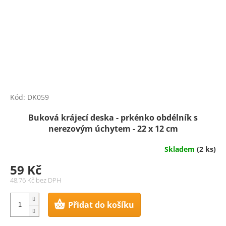
Kód:
DK059
Buková krájecí deska - prkénko obdélník s
nerezovým úchytem - 22 x 12 cm
Skladem
(2 ks)
59 Kč
48,76 Kč bez DPH
Přidat do košíku