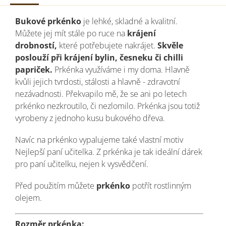
Bukové prkénko
je lehké, skladné a kvalitní.
Můžete jej mít stále po ruce na
krájení
drobností,
které potřebujete nakrájet.
Skvěle
poslouží při krájení bylin, česneku či chilli
papriček.
Prkénka využíváme i my doma. Hlavně
kvůli jejich tvrdosti, stálosti a hlavně - zdravotní
nezávadnosti. Překvapilo mě, že se ani po letech
prkénko nezkroutilo, či nezlomilo. Prkénka jsou totiž
vyrobeny z jednoho kusu bukového dřeva.
Navíc na prkénko vypalujeme také vlastní motiv
Nejlepší paní učitelka. Z prkénka je tak ideální dárek
pro paní učitelku, nejen k vysvědčení.
Před použitím můžete
prkénko
potřít rostlinným
olejem.
Rozměr prkénka: