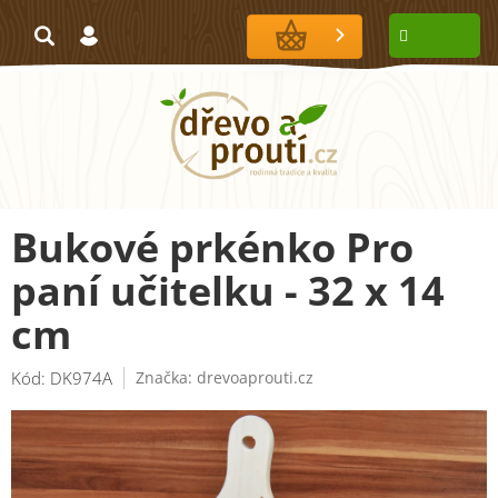
Přejít
na
NÁKUPNÍ
obsah
KOŠÍK
Bukové prkénko Pro
paní učitelku - 32 x 14
cm
Kód:
DK974A
Značka:
drevoaprouti.cz