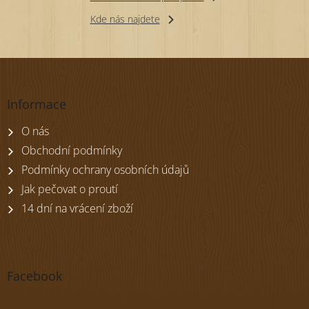
Kde nás najdete
Z
á
p
Informace
a
t
O nás
í
Obchodní podmínky
Podmínky ochrany osobních údajů
Jak pečovat o proutí
14 dní na vrácení zboží
Facebook