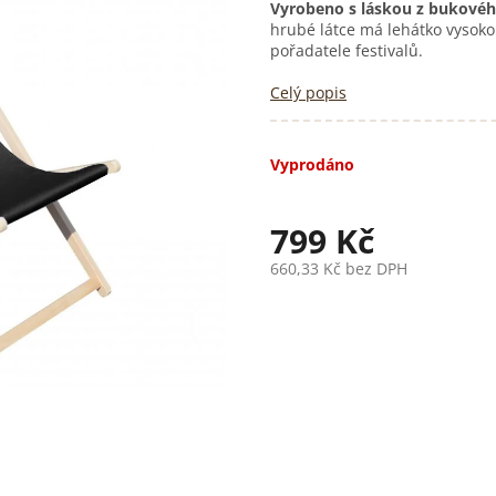
Vyrobeno s láskou z bukovéh
hrubé látce má lehátko vysokou
pořadatele festivalů.
Celý popis
Vyprodáno
799 Kč
660,33 Kč bez DPH
Měrná
cena: