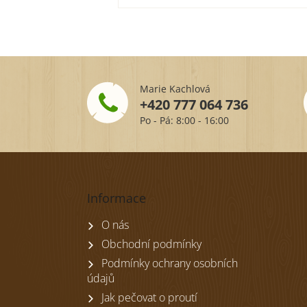
Marie Kachlová
+420 777 064 736
Po - Pá: 8:00 - 16:00
Z
á
p
Informace
a
t
O nás
í
Obchodní podmínky
Podmínky ochrany osobních
údajů
Jak pečovat o proutí