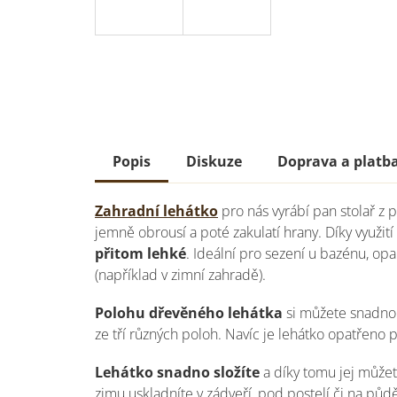
Popis
Diskuze
Doprava a platb
Zahradní lehátko
pro nás vyrábí pan stolař z 
jemně obrousí a poté zakulatí hrany. Díky využi
přitom lehké
. Ideální pro sezení u bazénu, opa
(například v zimní zahradě).
Polohu dřevěného lehátka
si můžete snadno 
ze tří různých poloh. Navíc je lehátko opatřeno
Lehátko snadno složíte
a díky tomu jej můžet
zimu uskladníte v zádveří, pod postelí či na půd