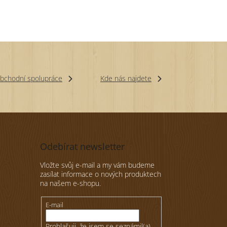
bchodní spolupráce
Kde nás najdete
Odebírat newsletter
Vložte svůj e-mail a my vám budeme
zasílat informace o nových produktech
na našem e-shopu.
E-mail
Prohlašuji, že jsem se seznámil(a)