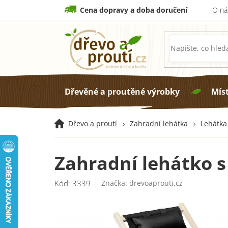
Přejít
Cena dopravy a doba doručení
O ná
na
obsah
Dřevěné a proutěné výrobky
Mís
Dřevo a proutí
Zahradní lehátka
Lehátka
Zahradní lehátko 
Kód:
3339
Značka:
drevoaprouti.cz