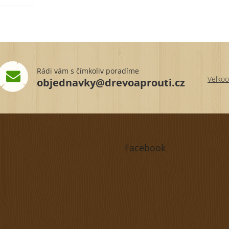
Rádi vám s čímkoliv poradíme
Velkoo
objednavky@drevoaprouti.cz
Facebook