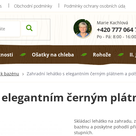
s
Obchodní podmínky
Podmínky ochrany osobních údajů
Marie Kachlová
+420 777 064 
Po - Pá: 8:00 - 16:0
tnosti
Ošatky na chleba
Rohože
II.
 k bazénu
Zahradní lehátko s elegantním černým plátnem a pol
s elegantním černým plá
Skládací lehátko na zahradu, z
bazénu a poskytne pohodlí při
stupních.