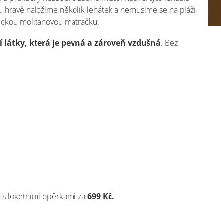
u hravě naložíme několik lehátek a nemusíme se na pláži
sickou molitanovou matračku.
í látky, která je pevná a zároveň vzdušná
. Bez
a
s loketními opěrkami za
699 Kč.