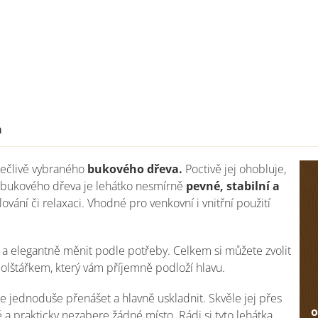
a
pečlivě vybraného
bukového dřeva.
Poctivě jej ohobluje,
tí bukového dřeva je lehátko nesmírně
pevné, stabilní a
lování či relaxaci. Vhodné pro venkovní i vnitřní použití
a elegantně měnit podle potřeby. Celkem si můžete zvolit
 polštářkem, který vám příjemně podloží hlavu.
e jednoduše přenášet a hlavně uskladnit. Skvěle jej přes
o
ě a prakticky nezabere žádné místo. Rádi si tyto lehátka