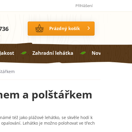
Jak pečovat o proutí
14 dní na vrácení zboží
Přihlášení
736
NÁKUPNÍ
Prázdný košík
KOŠÍK
0
 Jakost
Zahradní lehátka
Novinky

štářkem
tnem a polštářkem
námé též jako plážové lehátko, se skvěle hodí k
 opalování. Lehátko je možno polohovat ve třech