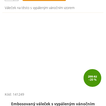
Váleček na těsto s vypáleným vánočním vzorem
299 Kč
–20 %
Kód:
141249
Embosovaný váleček s vypáleným vánočním