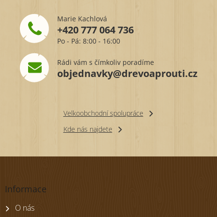
Marie Kachlová
+420 777 064 736
Po - Pá: 8:00 - 16:00
Rádi vám s čímkoliv poradíme
objednavky@drevoaprouti.cz
Velkoobchodní spolupráce
Kde nás najdete
Z
á
p
Informace
a
t
O nás
í