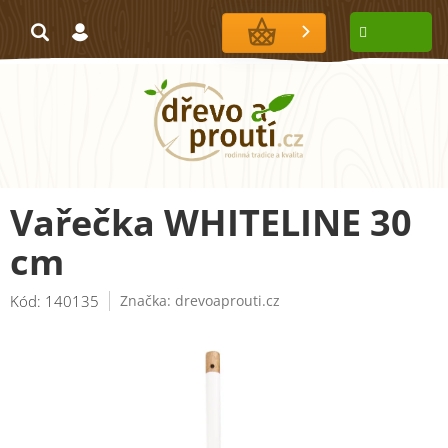
Přejít
na
NÁKUPNÍ
obsah
KOŠÍK
Vařečka WHITELINE 30
cm
Kód:
140135
Značka:
drevoaprouti.cz