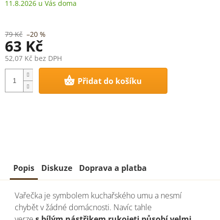
11.8.2026
79 Kč
–20 %
63 Kč
52,07 Kč bez DPH
Měrná
Přidat do košíku
cena:
Popis
Diskuze
Doprava a platba
Vařečka je symbolem kuchařského umu a nesmí
chybět v žádné domácnosti. Navíc tahle
verze
s bílým nástřikem rukojeti působí velmi