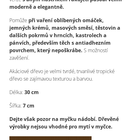
moderně a elegantně.
Pomůže
při vaření oblíbených omáček,
jemných krémů, masových směsí, těstovin a
dalších pokrmů
v hrncích, kastrolech a
pánvích, především těch s antiadhezním
povrchem, který nepoškrábe.
S možností
zavěšení.
Akáciové dřevo je velmi tvrdé, trvanlivé tropické
dřevo se zajímavou texturou a barvou.
Délka:
30 cm
Šířka:
7 cm
Dejte však pozor na myčku nádobí. Dřevěné
výrobky nejsou vhodné pro mytí v myčce.