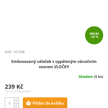
299 Kč
–20 %
Kód:
141248
Embosovaný váleček s vypáleným vánočním
vzorem VLOČKY
Skladem
(5 ks)
239 Kč
197,52 Kč bez DPH
Přidat do košíku