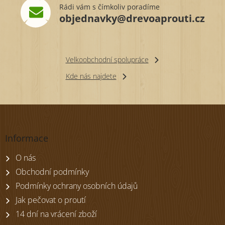
Rádi vám s čímkoliv poradíme
objednavky@drevoaprouti.cz
Velkoobchodní spolupráce
Kde nás najdete
Z
á
p
Informace
a
t
O nás
í
Obchodní podmínky
Podmínky ochrany osobních údajů
Jak pečovat o proutí
14 dní na vrácení zboží