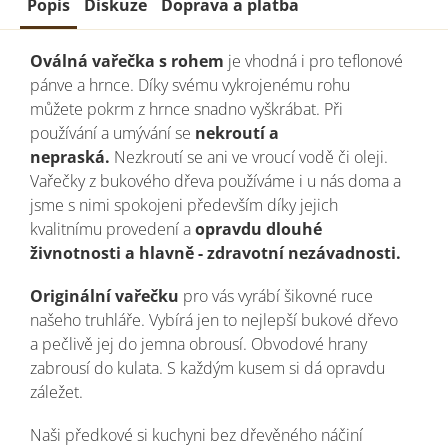
Popis
Diskuze
Doprava a platba
Oválná vařečka s rohem
je vhodná i pro teflonové
pánve a hrnce. Díky svému vykrojenému rohu
můžete pokrm z hrnce snadno vyškrábat. Při
používání a umývání se
nekroutí a
nepraská.
Nezkroutí se ani ve vroucí vodě či oleji.
Vařečky z bukového dřeva používáme i u nás doma a
jsme s nimi spokojeni především díky jejich
kvalitnímu provedení a
opravdu dlouhé
živnotnosti a hlavně - zdravotní nezávadnosti.
Originální vařečku
pro vás vyrábí šikovné ruce
našeho truhláře. Vybírá jen to nejlepší bukové dřevo
a pečlivě jej do jemna obrousí.
Obvodové hrany
zabrousí do kulata.
S každým kusem si dá opravdu
záležet.
Naši předkové si kuchyni bez dřevěného náčiní