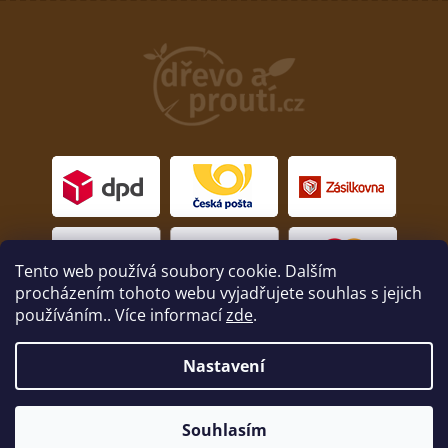
Tento web používá soubory cookie. Dalším
procházením tohoto webu vyjadřujete souhlas s jejich
používáním.. Více informací
zde
.
Nastavení
Copyright 2026
drevoaprouti.cz
. Všechna práva
vyhrazena.
Souhlasím
Nakódoval
Milan Hrnčál
skrze
Shoptet