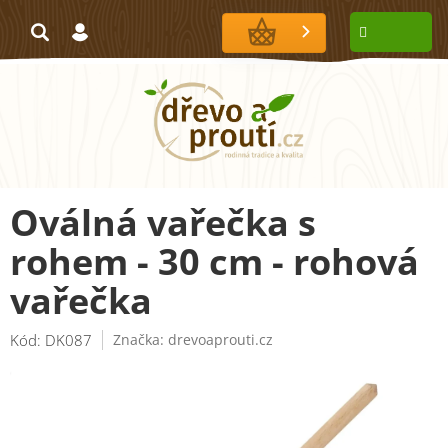
Přejít
na
NÁKUPNÍ
obsah
KOŠÍK
Oválná vařečka s
rohem - 30 cm - rohová
vařečka
Kód:
DK087
Značka:
drevoaprouti.cz