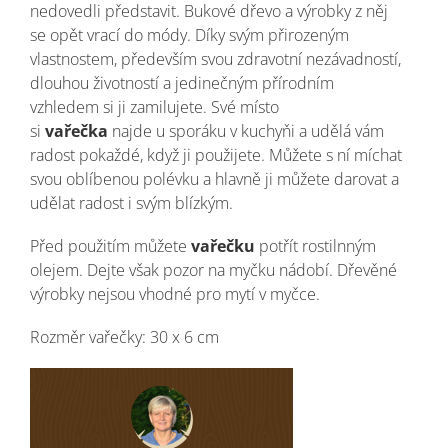
nedovedli představit. Bukové dřevo a výrobky z něj
se opět vrací do módy. Díky svým přirozeným
vlastnostem, především svou zdravotní nezávadností,
dlouhou životností a jedinečným přírodním
vzhledem si ji zamilujete. Své místo
si
vařečka
najde u sporáku v kuchyňi a udělá vám
radost pokaždé, když ji použijete. Můžete s ní míchat
svou oblíbenou polévku a hlavně ji můžete darovat a
udělat radost i svým blízkým.
Před použitím můžete
vařečku
potřít rostilnným
olejem.
Dejte však pozor na myčku nádobí. Dřevěné
výrobky nejsou vhodné pro mytí v myčce.
Rozměr vařečky: 30 x 6 cm