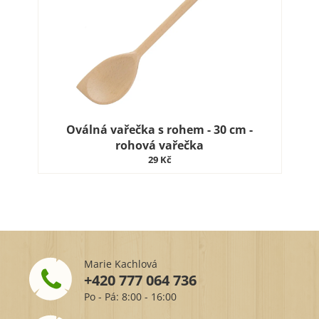
Oválná vařečka s rohem - 30 cm -
rohová vařečka
29 Kč
Marie Kachlová
+420 777 064 736
Po - Pá: 8:00 - 16:00