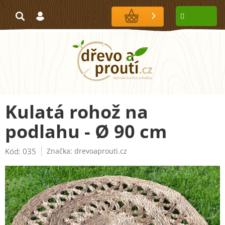
Přejít
na
NÁKUPNÍ
obsah
KOŠÍK
Kulatá rohož na
podlahu - Ø 90 cm
Kód:
035
Značka:
drevoaprouti.cz