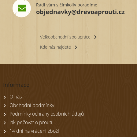
Rádi vám s čímkoliv poradíme
objednavky@drevoaprouti.cz
Velkoobchodní spolupráce
Kde nás najdete
Z
á
p
Informace
a
t
O nás
í
Obchodní podmínky
Podmínky ochrany osobních údajů
Jak pečovat o proutí
14 dní na vrácení zboží