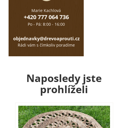
Marie Kachlová
+420 777 064 736
Po - Pá: 8:00 - 16:00
objednavky@drevoaprouti.cz
Rádi vám s čímkoliv poradíme
Naposledy jste
prohlíželi