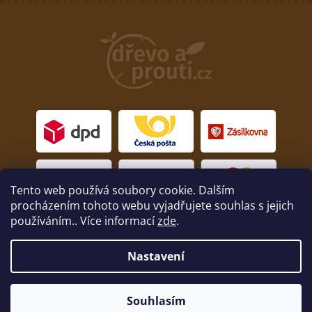
Tento web používá soubory cookie. Dalším
procházením tohoto webu vyjadřujete souhlas s jejich
používáním.. Více informací
zde
.
Nastavení
Copyright 2026
drevoaprouti.cz
. Všechna práva
vyhrazena.
Souhlasím
Nakódoval
Milan Hrnčál
skrze
Shoptet