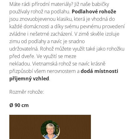
Máte rádi přírodní materiály? Již naše babičky
používaly rohož na podlahu.
Podlahové rohože
jsou znovuobjevenou klasiku, která je vhodná do
každé domácnosti a díky svému pevnému provedení
zvládne i nešetrné zacházení. V zimě skvěle izoluje
zimu od podlahy a navíc je snadno
udržovatelná. Rohož můžete využít také jako rohožku
před dveře. Ve využití se meze
nekladou. Vietnamská rohož se navíc krásně
přizpůsobí všem nerovnostem a
dodá místnosti
příjemný vzhled
.
Rozměr rohože:
Ø 90 cm