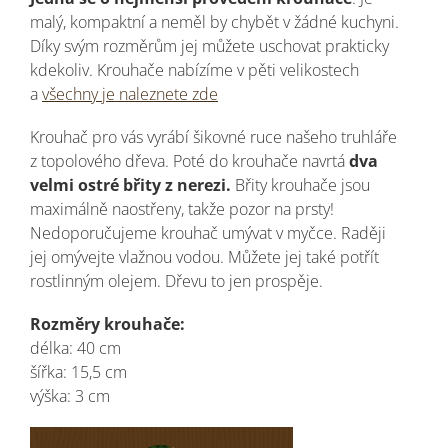
malý, kompaktní a neměl by chybět v žádné kuchyni.
Díky svým rozměrům jej můžete uschovat prakticky
kdekoliv. Krouhače nabízíme v pěti velikostech
a
všechny je naleznete zde
Krouhač pro vás vyrábí šikovné ruce našeho truhláře
z topolového dřeva. Poté do krouhače navrtá
dva
velmi ostré břity z nerezi.
Břity krouhače jsou
maximálně naostřeny, takže pozor na prsty!
Nedoporučujeme krouhač umývat v myčce. Raději
jej omývejte vlažnou vodou. Můžete jej také potřít
rostlinným olejem. Dřevu to jen prospěje.
Rozměry krouhače:
délka: 40 cm
šířka: 15,5 cm
výška: 3 cm