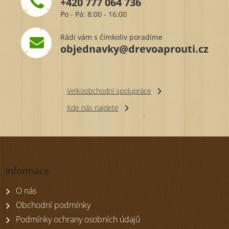
+420 777 064 736
Po - Pá: 8:00 - 16:00
Rádi vám s čímkoliv poradíme
objednavky@drevoaprouti.cz
Velkoobchodní spolupráce
Kde nás najdete
Z
á
p
Informace
a
t
O nás
í
Obchodní podmínky
Podmínky ochrany osobních údajů