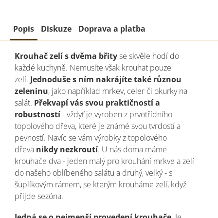
Popis
Diskuze
Doprava a platba
Krouhač zelí s dvěma břity
se skvěle hodí do
každé kuchyně. Nemusíte však krouhat pouze
zelí.
Jednoduše s ním nakrájíte také různou
zeleninu
, jako například mrkev, celer či okurky na
salát.
Překvapí vás svou praktičností a
robustností
- vždyť je vyroben z prvotřídního
topolového dřeva, které je známé svou tvrdostí a
pevností. Navíc se vám výrobky z topolového
dřeva
nikdy nezkroutí
. U nás doma máme
krouhače dva - jeden malý pro krouhání mrkve a zelí
do našeho oblíbeného salátu a druhý, velký - s
šuplíkovým rámem, se kterým krouháme zelí, když
přijde sezóna.
Jedná se o nejmenší provedení krouhače
. Je