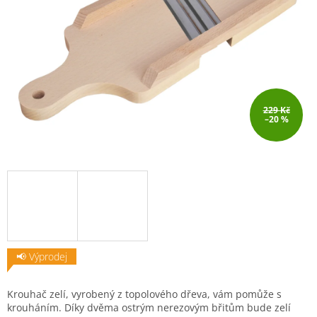
229 Kč
–20 %
📢 Výprodej
Krouhač zelí, vyrobený z topolového dřeva, vám pomůže s
krouháním. Díky dvěma ostrým nerezovým břitům bude zelí