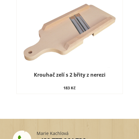
Krouhač zelí s 2 břity z nerezi
183 Kč
Marie Kachlová