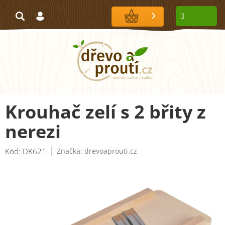
Přejít
na
NÁKUPNÍ
obsah
KOŠÍK
Krouhač zelí s 2 břity z
nerezi
Kód:
DK621
Značka:
drevoaprouti.cz