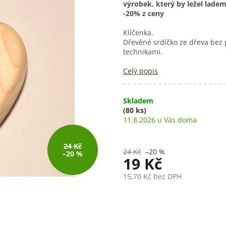
výrobek, který by ležel ladem
-20% z ceny
Klíčenka.
Dřevěné srdíčko ze dřeva
bez 
technikami.
Celý popis
Skladem
(80 ks)
11.8.2026
24 Kč
24 Kč
–20 %
–20 %
19 Kč
15,70 Kč bez DPH
Měrná
cena: