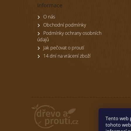
p
Informace
a
t
O nás
í
Obchodní podmínky
Podmínky ochrany osobních
údajů
Jak pečovat o proutí
14 dní na vrácení zboží
Tento web 
tohoto webu