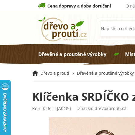
Přejít
Cena dopravy a doba doručení
O ná
na
obsah
Dřevěné a proutěné výrobky
Mís
Dřevo a proutí
Dřevěné a proutěné výrobky
Klíčenka SRDÍČKO z
Kód:
KLIC-II.JAKOST
Značka:
drevoaprouti.cz