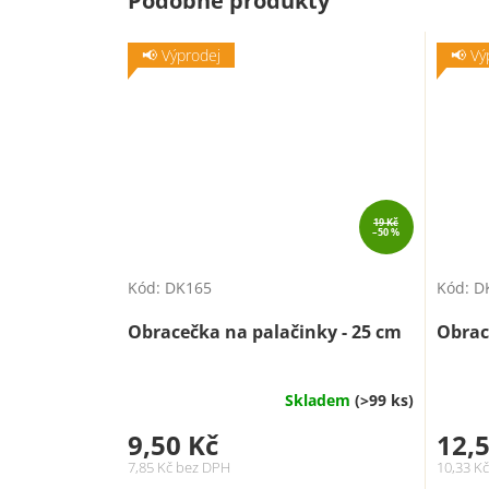
Podobné produkty
📢 Výprodej
📢 Vý
19 Kč
–50 %
Kód:
DK165
Kód:
D
Obracečka na palačinky - 25 cm
Obrac
Skladem
(>99 ks)
9,50 Kč
12,5
7,85 Kč bez DPH
10,33 K