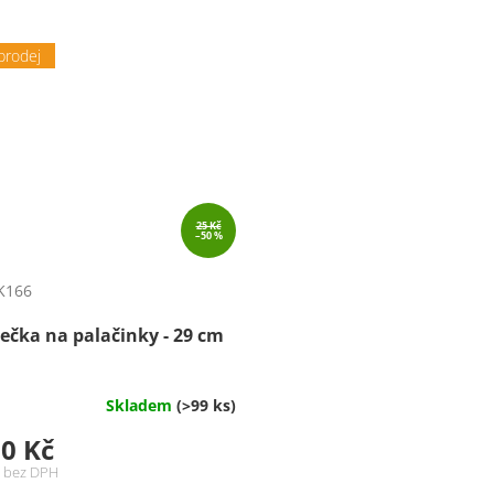
prodej
25 Kč
–50 %
K166
ečka na palačinky - 29 cm
Skladem
(>99 ks)
0 Kč
č bez DPH