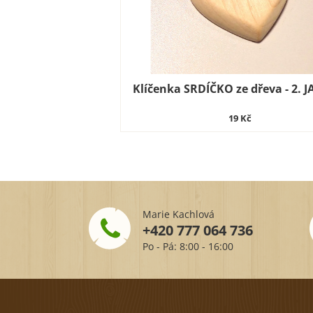
Klíčenka SRDÍČKO ze dřeva - 2. 
19 Kč
Marie Kachlová
+420 777 064 736
Po - Pá: 8:00 - 16:00
Z
á