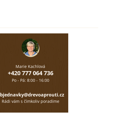
Marie Kachlová
+420 777 064 736
Po - Pá: 8:00 - 16:00
bjednavky@drevoaprouti.cz
Rádi vám s čímkoliv poradíme