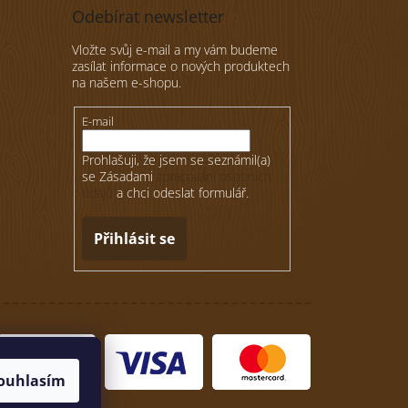
Odebírat newsletter
Vložte svůj e-mail a my vám budeme
zasílat informace o nových produktech
na našem e-shopu.
E-mail
Prohlašuji, že jsem se seznámil(a)
se Zásadami
zpracování osobních
údajů
a chci odeslat formulář.
Přihlásit se
ouhlasím