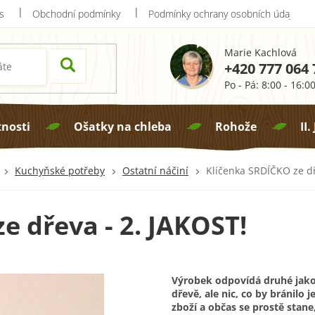
s
Obchodní podmínky
Podmínky ochrany osobních údajů
Marie Kachlová
+420 777 064 
Po - Pá: 8:00 - 16:0
tnosti
Ošatky na chleba
Rohože
II.
Kuchyňské potřeby
Ostatní náčiní
Klíčenka SRDÍČKO ze dř
e dřeva - 2. JAKOST!
Výrobek odpovídá druhé jako
dřevě, ale nic, co by bránilo j
zboží a občas se prostě stane,