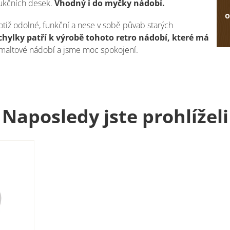
dukčních desek.
Vhodný i do myčky nádobí.
o
otiž odolné, funkční a nese v sobě půvab starých
hylky patří k výrobě tohoto retro nádobí, které má
maltové nádobí a jsme moc spokojení.
Naposledy jste prohlíželi