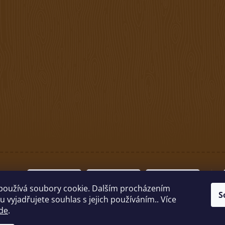
používá soubory cookie. Dalším procházením
S
 vyjadřujete souhlas s jejich používáním.. Více
de
.