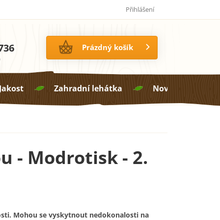
Jak pečovat o proutí
14 dní na vrácení zboží
Přihlášení
736
NÁKUPNÍ
Prázdný košík
KOŠÍK
0
 Jakost
Zahradní lehátka
Novinky

 - Modrotisk - 2.
sti. Mohou se vyskytnout nedokonalosti na