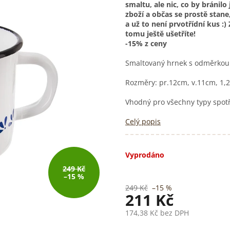
smaltu, ale nic, co by bránilo 
zboží a občas se prostě stan
a už to není prvotřídní kus :)
tomu ještě ušetříte!
-15% z ceny
Smaltovaný hrnek s odměrkou 
Rozměry: pr.12cm, v.11cm, 1,
Vhodný pro všechny typy spot
Celý popis
Vyprodáno
249 Kč
–15 %
249 Kč
–15 %
211 Kč
174,38 Kč bez DPH
Měrná