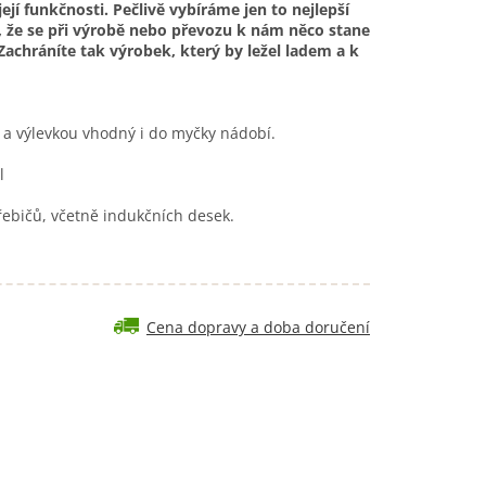
její funkčnosti. Pečlivě vybíráme jen to nejlepší
e, že se při výrobě nebo převozu k nám něco stane
 Zachráníte tak výrobek, který by ležel ladem a k
a výlevkou vhodný i do myčky nádobí.
2l
řebičů, včetně indukčních desek.
Cena dopravy a doba doručení