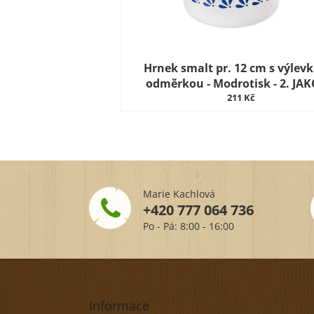
Hrnek smalt pr. 12 cm s výlev
odměrkou - Modrotisk - 2. JAK
211 Kč
Marie Kachlová
+420 777 064 736
Po - Pá: 8:00 - 16:00
Z
á
p
Informace
a