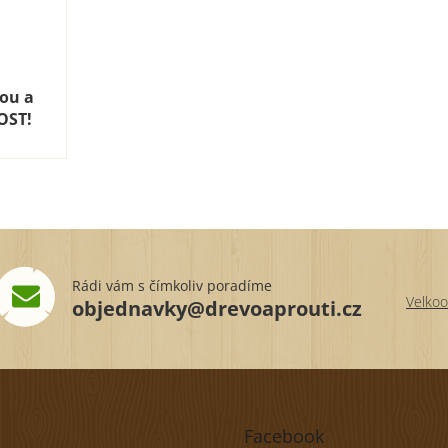
kou a
OST!
Rádi vám s čímkoliv poradíme
Velkoo
objednavky@drevoaprouti.cz
Facebook