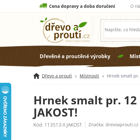
Přejít
Cena dopravy a doba doručení
O ná
na
obsah
Dřevěné a proutěné výrobky
Mís
Dřevo a proutí
Místnosti
Hrnek smalt pr.
Hrnek smalt pr. 12
JAKOST!
Kód:
113513-II.JAKOST
Značka:
drevoaprouti.cz