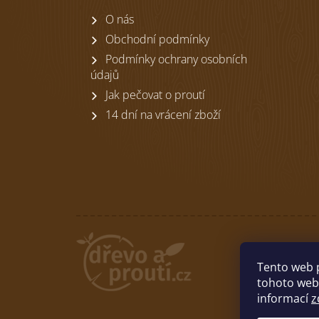
t
O nás
í
Obchodní podmínky
Podmínky ochrany osobních
údajů
Jak pečovat o proutí
14 dní na vrácení zboží
Tento web 
tohoto webu
informací
z