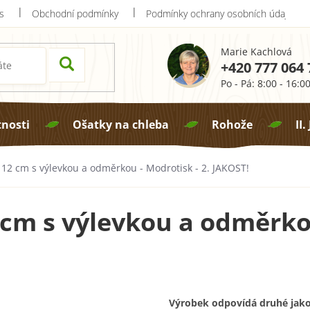
s
Obchodní podmínky
Podmínky ochrany osobních údajů
Marie Kachlová
+420 777 064 
Po - Pá: 8:00 - 16:0
tnosti
Ošatky na chleba
Rohože
II.
 12 cm s výlevkou a odměrkou - Modrotisk - 2. JAKOST!
 cm s výlevkou a odměrkou
Výrobek odpovídá druhé jako