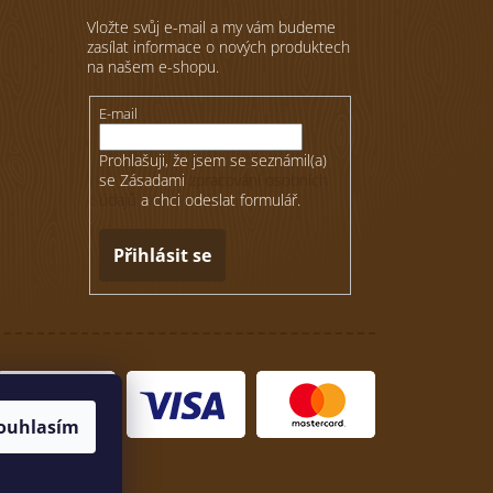
Vložte svůj e-mail a my vám budeme
zasílat informace o nových produktech
na našem e-shopu.
E-mail
Prohlašuji, že jsem se seznámil(a)
se Zásadami
zpracování osobních
údajů
a chci odeslat formulář.
Přihlásit se
ouhlasím