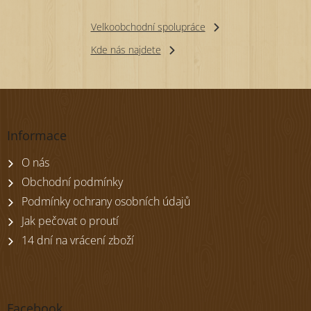
Velkoobchodní spolupráce
Kde nás najdete
Z
á
p
Informace
a
t
O nás
í
Obchodní podmínky
Podmínky ochrany osobních údajů
Jak pečovat o proutí
14 dní na vrácení zboží
Facebook