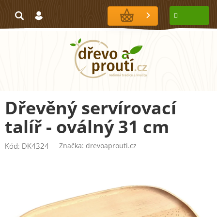
Přejít
na
NÁKUPNÍ
obsah
KOŠÍK
Dřevěný servírovací
talíř - oválný 31 cm
Kód:
DK4324
Značka:
drevoaprouti.cz