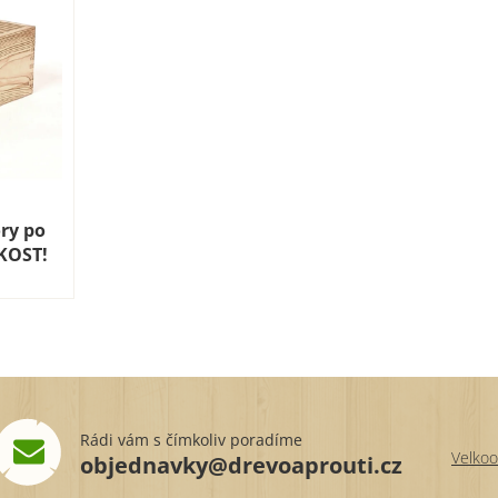
ry po
AKOST!
Rádi vám s čímkoliv poradíme
Velkoo
objednavky@drevoaprouti.cz