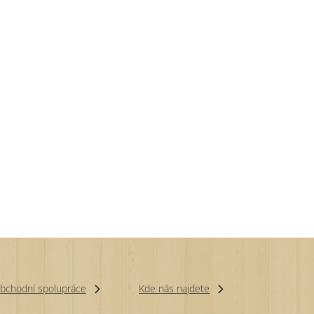
bchodní spolupráce
Kde nás najdete