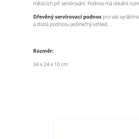
měsících při servírování. Podnos má ideální rozm
Dřevěný servírovací podnos
pro vás vyrábíme 
a dodá podnosu jedinečný vzhled.
Rozměr:
34 x 24 x 10 cm