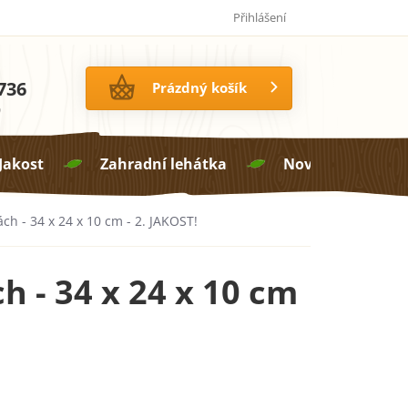
Jak pečovat o proutí
14 dní na vrácení zboží
Přihlášení
736
NÁKUPNÍ
Prázdný košík
KOŠÍK
0
 Jakost
Zahradní lehátka
Novinky

h - 34 x 24 x 10 cm - 2. JAKOST!
 - 34 x 24 x 10 cm