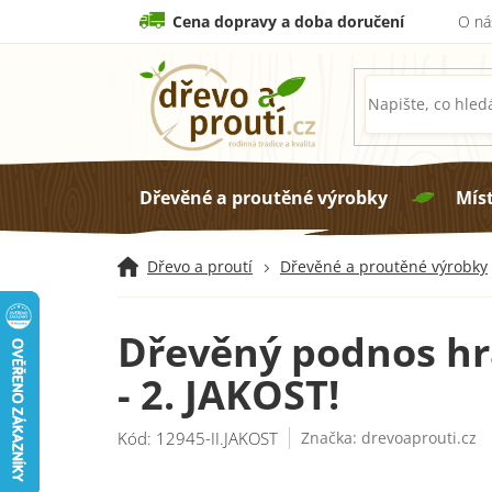
Přejít
Cena dopravy a doba doručení
O ná
na
obsah
Dřevěné a proutěné výrobky
Mís
Dřevo a proutí
Dřevěné a proutěné výrobky
Dřevěný podnos hra
- 2. JAKOST!
Kód:
12945-II.JAKOST
Značka:
drevoaprouti.cz