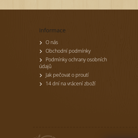
Z
á
p
Informace
a
t
O nás
í
Obchodní podmínky
Podmínky ochrany osobních
údajů
Jak pečovat o proutí
14 dní na vrácení zboží