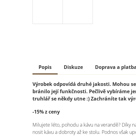
Popis
Diskuze
Doprava a platb
Výrobek odpovídá druhé jakosti. Mohou se 
bránilo její funkčnosti. Pečlivě vybíráme je
truhlář se někdy utne :) Zachráníte tak výr
-15% z ceny
Milujete léto, pohodu a kávu na verandě? Dík
nosit kávu a dobroty až ke stolu. Podnos však upo