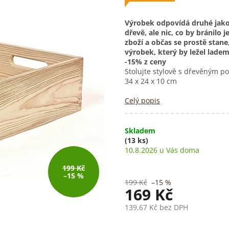
Výrobek odpovídá druhé jako
dřevě, ale nic, co by bránilo j
zboží a občas se prostě stane,
výrobek, který by ležel ladem
-15% z ceny
Stolujte stylově s dřevěným 
34 x 24 x 10 cm
Celý popis
Skladem
(13 ks)
10.8.2026
199 Kč
–15 %
199 Kč
–15 %
169 Kč
139,67 Kč bez DPH
Měrná