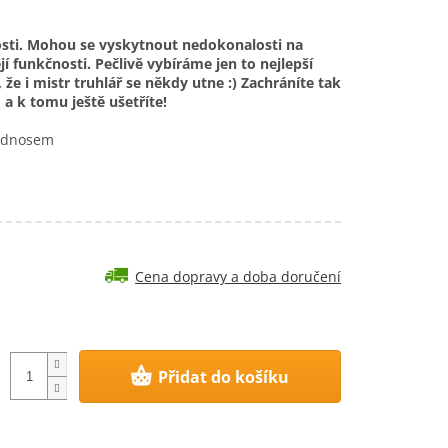
sti. Mohou se vyskytnout nedokonalosti na
ejí funkčnosti. Pečlivě vybíráme jen to nejlepší
 že i mistr truhlář se někdy utne :) Zachráníte tak
 a k tomu ještě ušetříte!
podnosem
Cena dopravy a doba doručení
Přidat do košíku