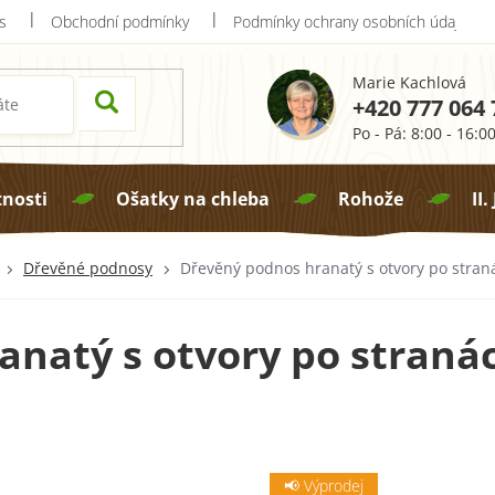
s
Obchodní podmínky
Podmínky ochrany osobních údajů
Marie Kachlová
+420 777 064 
Po - Pá: 8:00 - 16:0
tnosti
Ošatky na chleba
Rohože
II.
Dřevěné podnosy
Dřevěný podnos hranatý s otvory po stranác
natý s otvory po stranách
📢 Výprodej