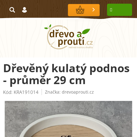
Přejít
na
NÁKUPNÍ
obsah
KOŠÍK
Dřevěný kulatý podnos
- průměr 29 cm
Kód:
KRA191014
Značka:
drevoaprouti.cz