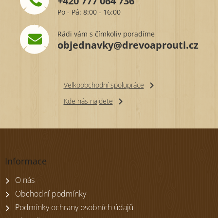
+420 777 064 736
Po - Pá: 8:00 - 16:00
Rádi vám s čímkoliv poradíme
objednavky@drevoaprouti.cz
Velkoobchodní spolupráce
Kde nás najdete
Z
á
p
Informace
a
t
O nás
í
Obchodní podmínky
Podmínky ochrany osobních údajů