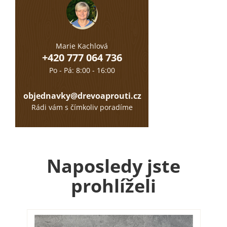
Marie Kachlová
+420 777 064 736
Po - Pá: 8:00 - 16:00
objednavky@drevoaprouti.cz
Rádi vám s čímkoliv poradíme
Naposledy jste
prohlíželi