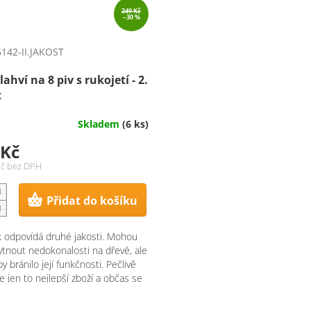
249 Kč
–30 %
142-II.JAKOST
lahví na 8 piv s rukojetí - 2.
t
Skladem
(6 ks)
 Kč
Kč bez DPH
Přidat do košíku
 odpovídá druhé jakosti. Mohou
ytnout nedokonalosti na dřevě, ale
by bránilo její funkčnosti. Pečlivě
e jen to nejlepší zboží a občas se
.