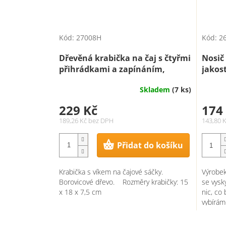
Kód:
27008H
Kód:
26
Dřevěná krabička na čaj s čtyřmi
Nosič 
přihrádkami a zapínáním,
jakos
hnědý nátěr
Skladem
(7 ks)
229 Kč
174
189,26 Kč bez DPH
143,80 
Přidat do košíku
Krabička s víkem na čajové sáčky.
Výrobek
Borovicové dřevo. Rozměry krabičky: 15
se vysk
x 18 x 7,5 cm
nic, co 
vybírám
prostě..