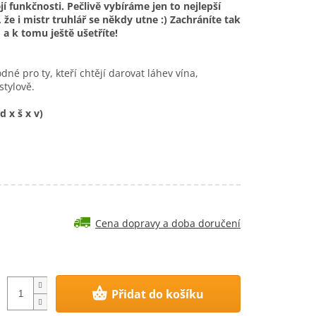
ejí funkčnosti. Pečlivě vybíráme jen to nejlepší
 že i mistr truhlář se někdy utne :) Zachráníte tak
 a k tomu ještě ušetříte!
né pro ty, kteří chtějí darovat láhev vína,
 stylově.
d x š x v)
Cena dopravy a doba doručení
Přidat do košíku