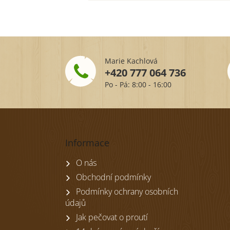
Marie Kachlová
+420 777 064 736
Po - Pá: 8:00 - 16:00
Z
á
p
Informace
a
t
O nás
í
Obchodní podmínky
Podmínky ochrany osobních
údajů
Jak pečovat o proutí