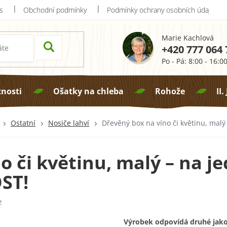
s
Obchodní podmínky
Podmínky ochrany osobních údajů
Marie Kachlová
+420 777 064 
Po - Pá: 8:00 - 16:0
tnosti
Ošatky na chleba
Rohože
II.
Ostatní
Nosiče lahví
Dřevěný box na víno či květinu, malý
 či květinu, malý – na je
OST!
z
Výrobek odpovídá druhé jako