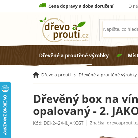
Přejít
Cena dopravy a doba doručení
O ná
na
obsah
Dřevěné a proutěné výrobky
Mís
Dřevo a proutí
Dřevěné a proutěné výrobky
Dřevěný box na víno
opalovaný - 2. JAK
Kód:
DEK242X-II.JAKOST
Značka:
drevoaprouti.c