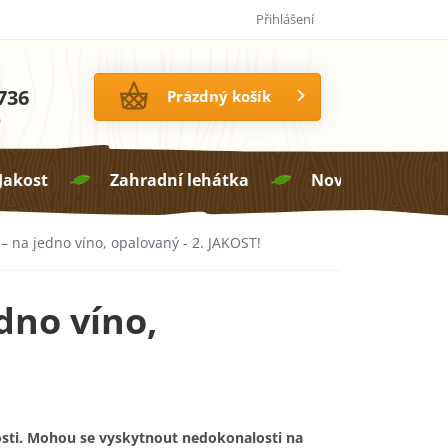
Jak pečovat o proutí
14 dní na vrácení zboží
Přihlášení
736
NÁKUPNÍ
Prázdný košík
KOŠÍK
0
 Jakost
Zahradní lehátka
Novinky

 – na jedno víno, opalovaný - 2. JAKOST!
dno víno,
sti. Mohou se vyskytnout nedokonalosti na