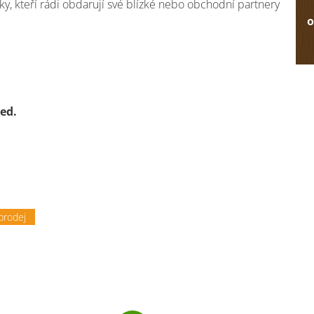
y, kteří rádi obdarují své blízké nebo obchodní partnery
o
led.
prodej