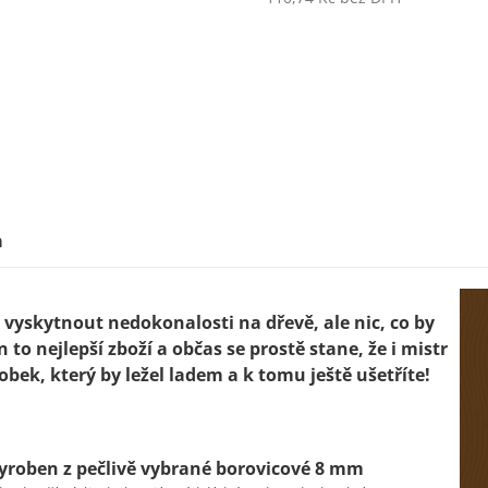
Měrná
cena:
a
vyskytnout nedokonalosti na dřevě, ale nic, co by
n to nejlepší zboží a občas se prostě stane, že i mistr
obek, který by ležel ladem a k tomu ještě ušetříte!
vyroben z pečlivě vybrané borovicové 8 mm