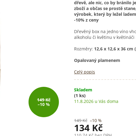
dřevě, ale nic, co by bránilo j
zboží a občas se prostě stane,
výrobek, který by ležel ladem
-10% z ceny
Dřevěný box na jedno víno vhod
alkoholu či květinu v květináči
Rozměry:
12,6 x 12,6 x 36 cm (
Opalovaný plamenem
Celý popis
Skladem
(1 ks)
149 Kč
11.8.2026
–10 %
149 Kč
–10 %
134 Kč
110,74 Kč bez DPH