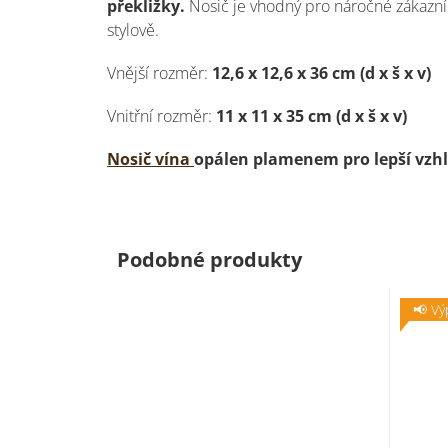
překližky.
Nosič je vhodný pro náročné zákazník
stylově.
Vnější rozměr:
12,6 x 12,6 x 36 cm (d x š x v)
Vnitřní rozměr:
11 x 11 x 35 cm (d x š x v)
Nosič vína
opálen plamenem pro lepší vzh
Podobné produkty
📢 Vý