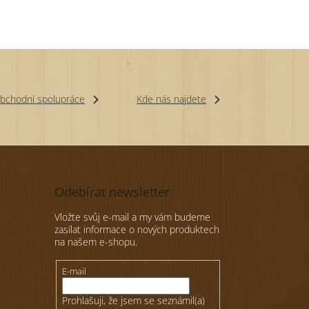
bchodní spolupráce
Kde nás najdete
Odebírat newsletter
Vložte svůj e-mail a my vám budeme
zasílat informace o nových produktech
na našem e-shopu.
E-mail
Prohlašuji, že jsem se seznámil(a)