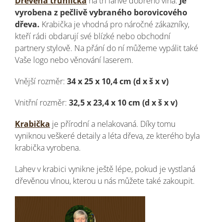
Dřevěná truhlička
na tři lahve dobrého vína.
Je
vyrobena z pečlivě vybraného borovicového
dřeva.
Krabička je vhodná pro náročné zákazníky,
kteří rádi obdarují své blízké nebo obchodní
partnery stylově. Na přání do ní můžeme vypálit také
Vaše logo nebo věnování laserem.
Vnější rozměr:
34 x 25 x 10,4 cm (d x š x v)
Vnitřní rozměr:
32,5 x 23,4 x 10 cm (d x š x v)
Krabička
je přírodní a nelakovaná. Díky tomu
vyniknou veškeré detaily a léta dřeva, ze kterého byla
krabička vyrobena.
Lahev v krabici vynikne ještě lépe, pokud je vystlaná
dřevěnou vlnou, kterou u nás můžete také zakoupit.