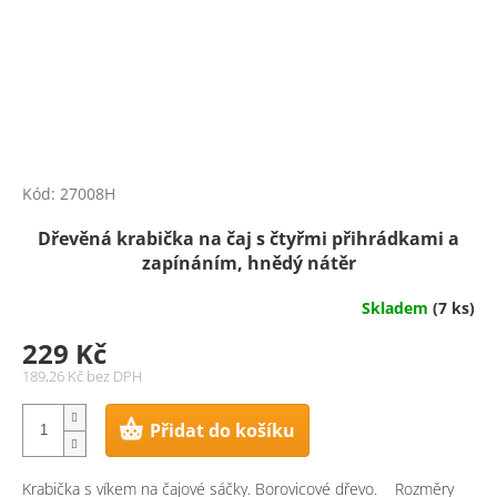
Kód:
27008H
Dřevěná krabička na čaj s čtyřmi přihrádkami a
zapínáním, hnědý nátěr
Skladem
(7 ks)
229 Kč
189,26 Kč bez DPH
Přidat do košíku
Krabička s víkem na čajové sáčky. Borovicové dřevo. Rozměry