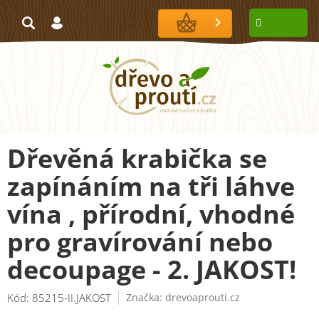
Přejít
na
NÁKUPNÍ
obsah
KOŠÍK
Dřevěná krabička se
zapínáním na tři láhve
vína , přírodní, vhodné
pro gravírování nebo
decoupage - 2. JAKOST!
Kód:
85215-II.JAKOST
Značka:
drevoaprouti.cz