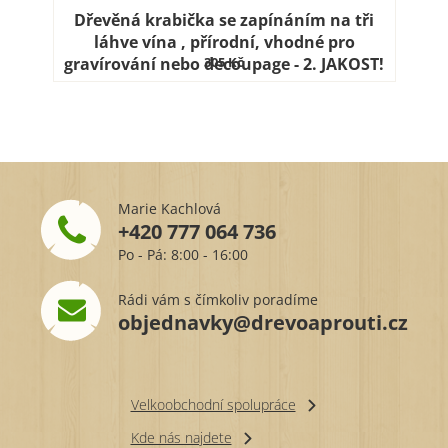
Dřevěná krabička se zapínáním na tři
láhve vína , přírodní, vhodné pro
gravírování nebo decoupage - 2. JAKOST!
305 Kč
Marie Kachlová
+420 777 064 736
Po - Pá: 8:00 - 16:00
Rádi vám s čímkoliv poradíme
objednavky@drevoaprouti.cz
Velkoobchodní spolupráce
Kde nás najdete