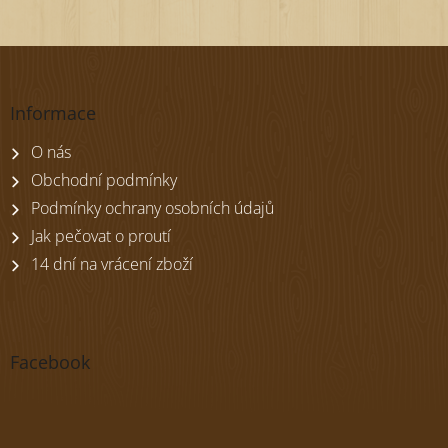
Z
á
p
Informace
a
t
O nás
í
Obchodní podmínky
Podmínky ochrany osobních údajů
Jak pečovat o proutí
14 dní na vrácení zboží
Facebook