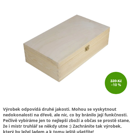
339 Kč
–10 %
Výrobek odpovídá druhé jakosti. Mohou se vyskytnout
nedokonalosti na dřevě, ale nic, co by bránilo její funkčnosti.
Pečlivě vybíráme jen to nejlepší zboží a občas se prostě stane,
že i mistr truhlář se někdy utne :) Zachráníte tak výrobek,
který by ležel ladem a k tomu ještě ušetříte!