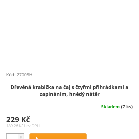
Kód:
27008H
Dřevěná krabička na čaj s čtyřmi přihrádkami a
zapínáním, hnědý nátěr
Skladem
(7 ks)
229 Kč
189,26 Kč bez DPH