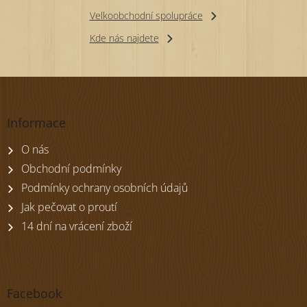
Velkoobchodní spolupráce
Kde nás najdete
Z
á
p
Informace
a
t
O nás
í
Obchodní podmínky
Podmínky ochrany osobních údajů
Jak pečovat o proutí
14 dní na vrácení zboží
Facebook