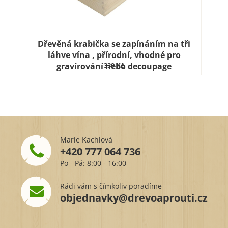
Dřevěná krabička se zapínáním na tři
láhve vína , přírodní, vhodné pro
gravírování nebo decoupage
339 Kč
Marie Kachlová
+420 777 064 736
Po - Pá: 8:00 - 16:00
Rádi vám s čímkoliv poradíme
objednavky@drevoaprouti.cz