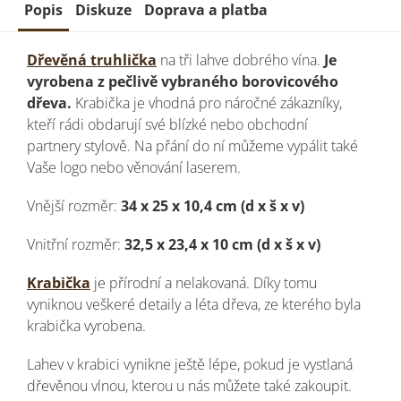
Popis
Diskuze
Doprava a platba
Dřevěná truhlička
na tři lahve dobrého vína.
Je
vyrobena z pečlivě vybraného borovicového
dřeva.
Krabička je vhodná pro náročné zákazníky,
kteří rádi obdarují své blízké nebo obchodní
partnery stylově. Na přání do ní můžeme vypálit také
Vaše logo nebo věnování laserem.
Vnější rozměr:
34 x 25 x 10,4 cm (d x š x v)
Vnitřní rozměr:
32,5 x 23,4 x 10 cm (d x š x v)
Krabička
je přírodní a nelakovaná. Díky tomu
vyniknou veškeré detaily a léta dřeva, ze kterého byla
krabička vyrobena.
Lahev v krabici vynikne ještě lépe, pokud je vystlaná
dřevěnou vlnou, kterou u nás můžete také zakoupit.