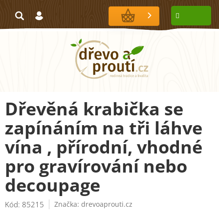
Přejít
na
NÁKUPNÍ
obsah
KOŠÍK
Dřevěná krabička se
zapínáním na tři láhve
vína , přírodní, vhodné
pro gravírování nebo
decoupage
Kód:
85215
Značka:
drevoaprouti.cz