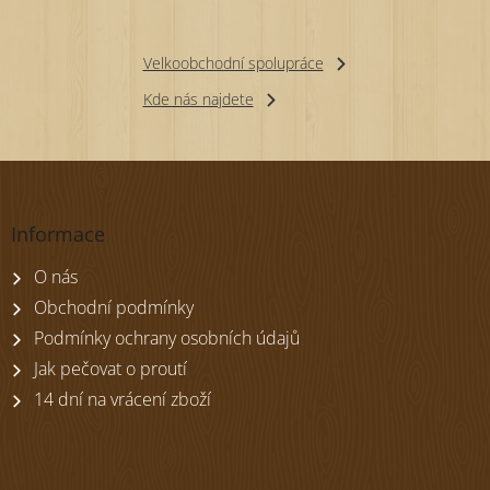
Velkoobchodní spolupráce
Kde nás najdete
Z
á
p
Informace
a
t
O nás
í
Obchodní podmínky
Podmínky ochrany osobních údajů
Jak pečovat o proutí
14 dní na vrácení zboží