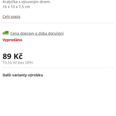
Krabička s výsuvným dnem.
16 x 10 x 7,5 cm
Celý popis
Cena dopravy a doba doručení
Vyprodáno
89 Kč
73,55 Kč bez DPH
Měrná
cena:
Další varianty výrobku