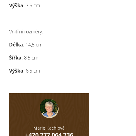
Výška
: 7,5 cm
.......................
Vnitřní rozměry:
Délka
: 14,5 cm
Šířka
: 8,5 cm
Výška
: 6,5 cm
Marie Kachlová
+420 777 064 736