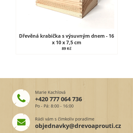
Dřevěná krabička s výsuvným dnem - 16
x 10 x 7,5 cm
89 Kč
Marie Kachlová
+420 777 064 736
Po - Pá: 8:00 - 16:00
Rádi vám s čímkoliv poradíme
objednavky@drevoaprouti.cz