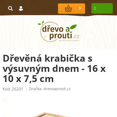
Přejít
na
NÁKUPNÍ
obsah
KOŠÍK
Dřevěná krabička s
výsuvným dnem - 16 x
10 x 7,5 cm
Kód:
26201
Značka:
drevoaprouti.cz