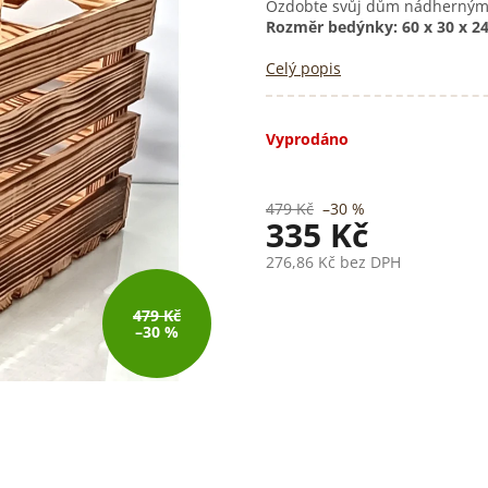
Ozdobte svůj dům nádherným
Rozměr bedýnky: 60 x 30 x 2
Celý popis
Vyprodáno
479 Kč
–30 %
335 Kč
276,86 Kč bez DPH
Měrná
cena:
479 Kč
–30 %