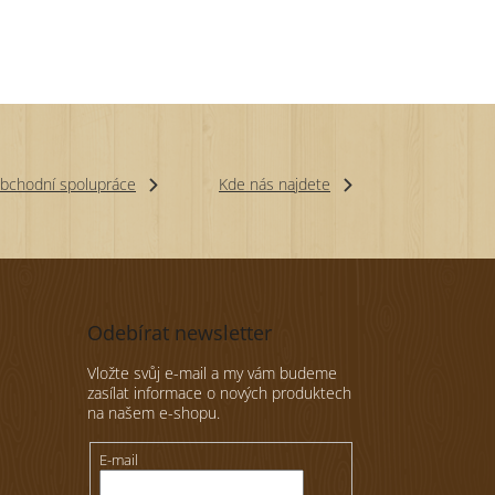
bchodní spolupráce
Kde nás najdete
Odebírat newsletter
Vložte svůj e-mail a my vám budeme
zasílat informace o nových produktech
na našem e-shopu.
E-mail