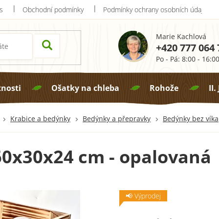
s
Obchodní podmínky
Podmínky ochrany osobních údajů
Marie Kachlová
+420 777 064 
Po - Pá: 8:00 - 16:0
tnosti
Ošatky na chleba
Rohože
II.
Krabice a bedýnky
Bedýnky a přepravky
Bedýnky bez víka
0x30x24 cm - opalovaná
📢 Výprodej