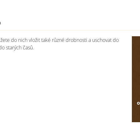
a
žete do nich vložit také různé drobnosti a uschovat do
 do starých časů.
o