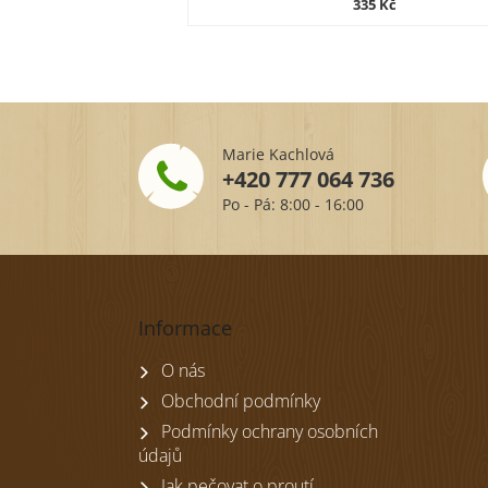
335 Kč
Marie Kachlová
+420 777 064 736
Po - Pá: 8:00 - 16:00
Z
á
p
Informace
a
t
O nás
í
Obchodní podmínky
Podmínky ochrany osobních
údajů
Jak pečovat o proutí