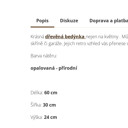
Popis
Diskuze
Doprava a platb
Krásná
dřevěná bedýnka
nejen na květiny . Mů
skříně či garáže. Jejich retro vzhled vás přenese
Barva nátěru:
opalovaná - přírodní
Délka:
60 cm
Šířka:
30 cm
Výška:
24 cm