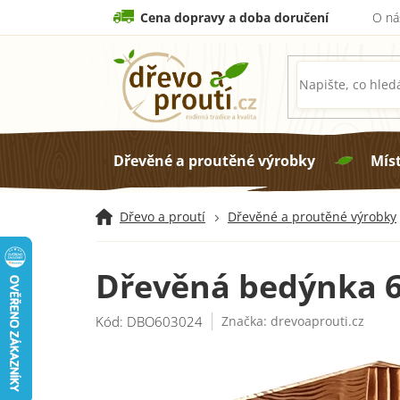
Přejít
Cena dopravy a doba doručení
O ná
na
obsah
Dřevěné a proutěné výrobky
Mís
Dřevo a proutí
Dřevěné a proutěné výrobky
Dřevěná bedýnka 6
Kód:
DBO603024
Značka:
drevoaprouti.cz