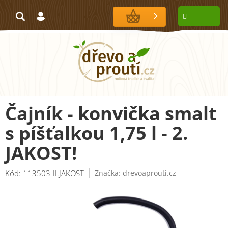
Přejít
na
NÁKUPNÍ
obsah
KOŠÍK
Čajník - konvička smalt
s píšťalkou 1,75 l - 2.
JAKOST!
Kód:
113503-II.JAKOST
Značka:
drevoaprouti.cz