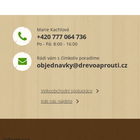
Marie Kachlová
+420 777 064 736
Po - Pá: 8:00 - 16:00
Rádi vám s čímkoliv poradíme
objednavky@drevoaprouti.cz
Velkoobchodní spolupráce
Kde nás najdete
Z
á
p
Informace