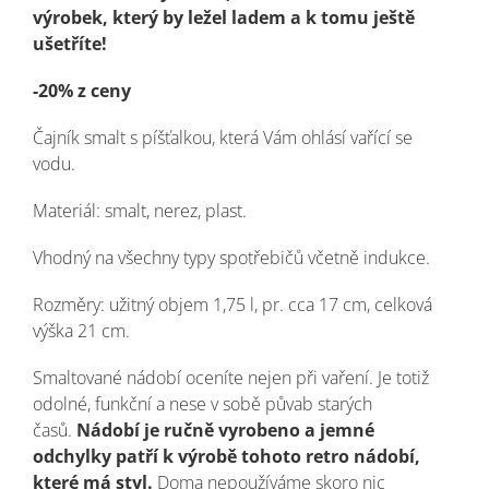
výrobek, který by ležel ladem a k tomu ještě
ušetříte!
-20% z ceny
Čajník smalt s píšťalkou, která Vám ohlásí vařící se
vodu.
Materiál: smalt, nerez, plast.
Vhodný na všechny typy spotřebičů včetně indukce.
Rozměry: užitný objem 1,75 l, pr. cca 17 cm, celková
výška 21 cm.
Smaltované nádobí oceníte nejen při vaření. Je totiž
odolné, funkční a nese v sobě půvab starých
časů.
Nádobí je ručně vyrobeno a jemné
odchylky patří k výrobě tohoto retro nádobí,
které má styl.
Doma nepoužíváme skoro nic