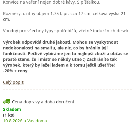
Konvice na vaření nejen dobré kávy. S píšťalkou.
Rozměry: užitný objem 1,75 l, pr. cca 17 cm, celková výška 21
cm.
Vhodný pro všechny typy spotřebičů, včetně indukčních desek.
Výrobek odpovídá druhé jakosti. Mohou se vyskytnout
nedokonalosti na smaltu, ale nic, co by bránilo její
funkčnosti. Pečlivě vybíráme jen to nejlepší zboží a občas se
prostě stane, že i mistr se někdy utne :) Zachráníte tak
výrobek, který by ležel ladem a k tomu ještě ušetříte!
-20% z ceny
Celý popis
Cena dopravy a doba doručení
Skladem
(1 ks)
10.8.2026