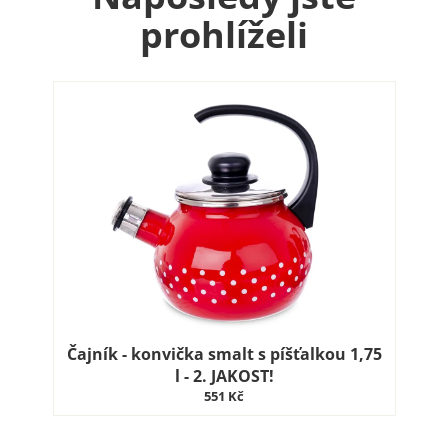
prohlíželi
Čajník - konvička smalt s píšťalkou 1,75
l - 2. JAKOST!
551 Kč