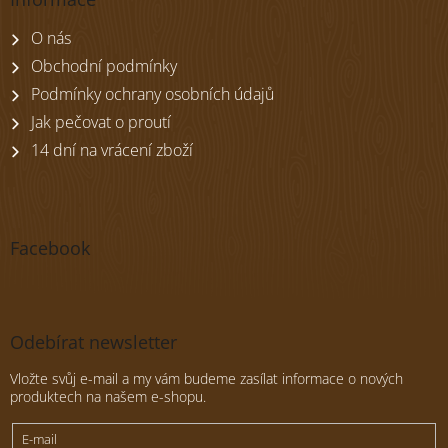
a
t
O nás
í
Obchodní podmínky
Podmínky ochrany osobních údajů
Jak pečovat o proutí
14 dní na vrácení zboží
Facebook
Odebírat newsletter
Vložte svůj e-mail a my vám budeme zasílat informace o nových
produktech na našem e-shopu.
E-mail