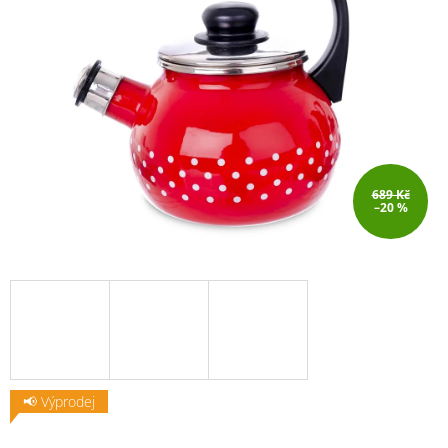
689 Kč
–20 %
📢 Výprodej