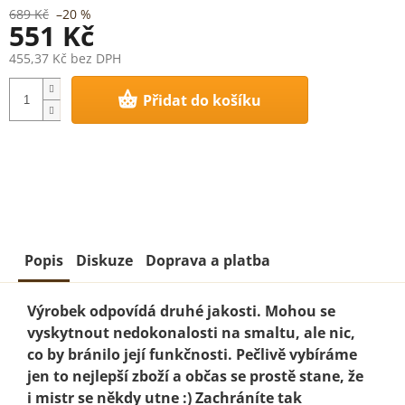
689 Kč
–20 %
551 Kč
455,37 Kč bez DPH
Měrná
Přidat do košíku
cena:
Popis
Diskuze
Doprava a platba
Výrobek odpovídá druhé jakosti. Mohou se
vyskytnout nedokonalosti na smaltu, ale nic,
co by bránilo její funkčnosti. Pečlivě vybíráme
jen to nejlepší zboží a občas se prostě stane, že
i mistr se někdy utne :) Zachráníte tak