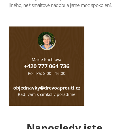
jiného, než smaltové nádobí a jsme moc spokojení.
Marie Kachlová
+420 777 064 736
Po - Pá: 8:00 - 16:00
objednavky@drevoaprouti.cz
Rádi vám s čímkoliv poradíme
Naposledy jste