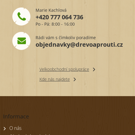
Marie Kachlová
+420 777 064 736
Po - Pá: 8:00 - 16:00
Rádi vám s čímkoliv poradíme
objednavky@drevoaprouti.cz
Velkoobchodní spolupráce
Kde nás najdete
Z
á
p
Informace
a
t
O nás
í