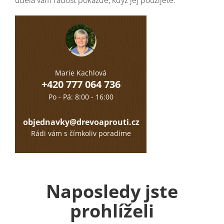
Marie Kachlová
+420 777 064 736
Po - Pá: 8:00 - 16:00
objednavky@drevoaprouti.cz
Rádi vám s čímkoliv poradíme
Naposledy jste
prohlíželi