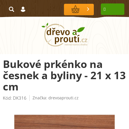
Přejít
na
NÁKUPNÍ
obsah
KOŠÍK
Bukové prkénko na
česnek a byliny - 21 x 13
cm
Kód:
DK316
Značka:
drevoaprouti.cz