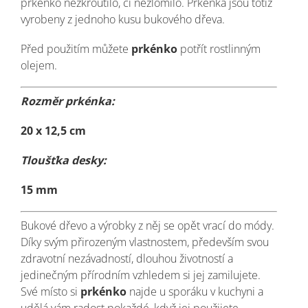
prkénko nezkroutilo, či nezlomilo. Prkénka jsou totiž
vyrobeny z jednoho kusu bukového dřeva.
Před použitím můžete
prkénko
potřít rostlinným
olejem.
Rozměr prkénka:
20 x 12,5 cm
Tloušťka desky:
15 mm
Bukové dřevo a výrobky z něj se opět vrací do módy.
Díky svým přirozeným vlastnostem, především svou
zdravotní nezávadností, dlouhou životností a
jedinečným přírodním vzhledem si jej zamilujete.
Své místo si
prkénko
najde u sporáku v kuchyni a
udělá vám radost pokaždé, když jej použijete.