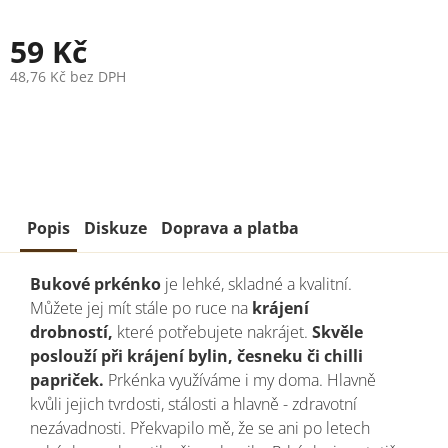
59 Kč
48,76 Kč bez DPH
Měrná
cena:
Popis
Diskuze
Doprava a platba
Bukové prkénko
je lehké, skladné a kvalitní.
Můžete jej mít stále po ruce na
krájení
drobností,
které potřebujete nakrájet.
Skvěle
poslouží při krájení bylin, česneku či chilli
papriček.
Prkénka využíváme i my doma. Hlavně
kvůli jejich tvrdosti, stálosti a hlavně - zdravotní
nezávadnosti. Překvapilo mě, že se ani po letech