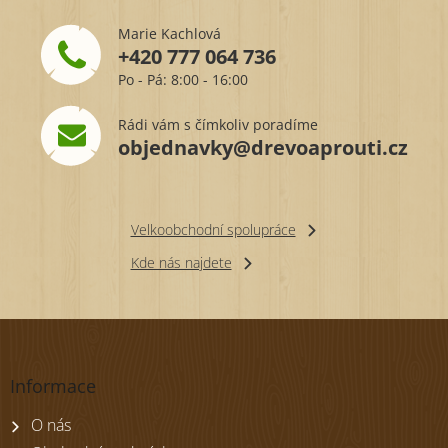
Marie Kachlová
+420 777 064 736
Po - Pá: 8:00 - 16:00
Rádi vám s čímkoliv poradíme
objednavky@drevoaprouti.cz
Velkoobchodní spolupráce
Kde nás najdete
Z
á
p
Informace
a
t
O nás
í