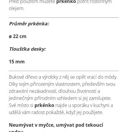
Před použitím můžete
prkénko
potřít rostlinným
olejem.
Průměr prkénka:
ø 22 cm
Tloušťka desky:
15 mm
Bukové dřevo a výrobky z něj se opět vrací do módy.
Díky svým přirozeným vlastnostem, především svou
zdravotní nezávadností, dlouhou životností a
jedinečným přírodním vzhledem si jej zamilujete.
Své místo si
prkénko
najde u sporáku v kuchyni a
udělá vám radost pokaždé, když jej použijete.
Neumývat v myčce, umývat pod tekoucí
vodou.