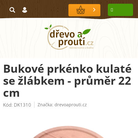
Přejít
na
NÁKUPNÍ
obsah
KOŠÍK
Bukové prkénko kulaté
se žlábkem - průměr 22
cm
Kód:
DK1310
Značka:
drevoaprouti.cz