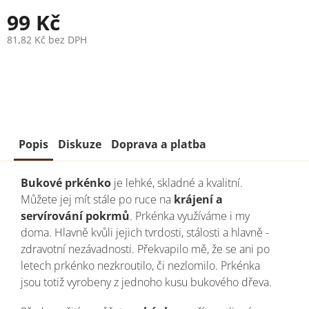
99 Kč
81,82 Kč bez DPH
Měrná
cena:
Popis
Diskuze
Doprava a platba
Bukové prkénko
je lehké, skladné a kvalitní.
Můžete jej mít stále po ruce na
krájení a
servírování pokrmů
.
Prkénka využíváme i my
doma. Hlavně kvůli jejich tvrdosti, stálosti a hlavně -
zdravotní nezávadnosti. Překvapilo mě, že se ani po
letech prkénko nezkroutilo, či nezlomilo. Prkénka
jsou totiž vyrobeny z jednoho kusu bukového dřeva.