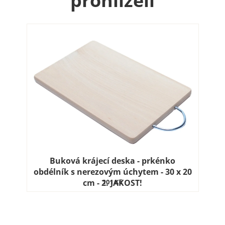
prohlíželi
Buková krájecí deska - prkénko
obdélník s nerezovým úchytem - 30 x 20
cm - 2. JAKOST!
101 Kč