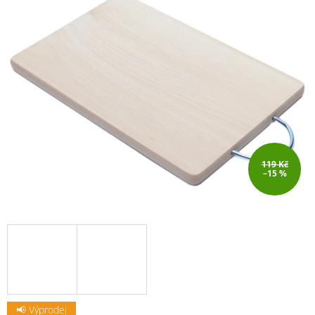
119 Kč
–15 %
📢 Výprodej