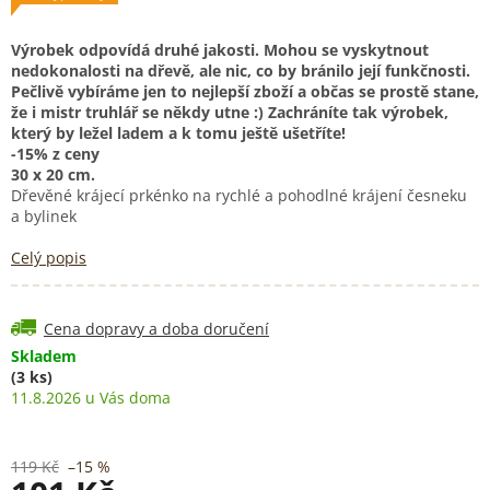
Výrobek odpovídá druhé jakosti. Mohou se vyskytnout
nedokonalosti na dřevě, ale nic, co by bránilo její funkčnosti.
Pečlivě vybíráme jen to nejlepší zboží a občas se prostě stane,
že i mistr truhlář se někdy utne :) Zachráníte tak výrobek,
který by ležel ladem a k tomu ještě ušetříte!
-15% z ceny
30 x 20 cm.
Dřevěné krájecí prkénko na rychlé a pohodlné krájení česneku
a bylinek
Celý popis
Cena dopravy a doba doručení
Skladem
(3 ks)
11.8.2026
119 Kč
–15 %