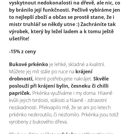
vyskytnout nedokonalosti na dřevě, ale nic, co
by bránilo její funkčnosti. Pečlivě vybíráme jen
to nejlepší zboží a občas se prostě stane, že i
mistr truhlář se někdy utne :) Zachráníte tak
výrobek, který by ležel ladem a k tomu ještě
ušetříte!
-15% z ceny
Bukové prkénko
je lehké, skladné a kvalitní.
Můžete jej mít stále po ruce na
krájení
drobností,
které potřebujete nakrájet.
Skvěle
poslouží při krájení bylin, česneku či chilli
papriček.
Prkénka využíváme i my doma. Hlavně
kvůli jejich tvrdosti, stálosti a hlavně - zdravotní
nezávadnosti. Překvapilo mě, že se ani po letech
prkénko nezkroutilo, či nezlomilo. Prkénka jsou totiž
vyrobeny z bukového dřeva.