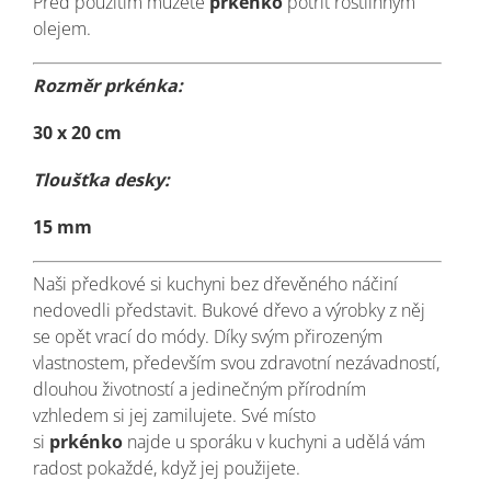
Před použitím můžete
prkénko
potřít rostlinným
olejem.
Rozměr prkénka:
30 x 20 cm
Tloušťka desky:
15 mm
Naši předkové si kuchyni bez dřevěného náčiní
nedovedli představit.
Bukové dřevo a výrobky z něj
se opět vrací do módy. Díky svým přirozeným
vlastnostem, především svou zdravotní nezávadností,
dlouhou životností a jedinečným přírodním
vzhledem si jej zamilujete. Své místo
si
prkénko
najde u sporáku v kuchyni a udělá vám
radost pokaždé, když jej použijete.