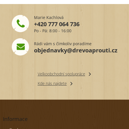
Marie Kachlová
+420 777 064 736
Po - Pá: 8:00 - 16:00
Rádi vám s čímkoliv poradíme
objednavky@drevoaprouti.cz
Velkoobchodní spolupráce
Kde nás najdete
Z
á
p
Informace
a
t