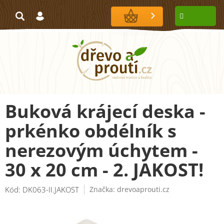
Přejít
na
NÁKUPNÍ
obsah
KOŠÍK
Buková krájecí deska -
prkénko obdélník s
nerezovým úchytem -
30 x 20 cm - 2. JAKOST!
Kód:
DK063-II.JAKOST
Značka:
drevoaprouti.cz