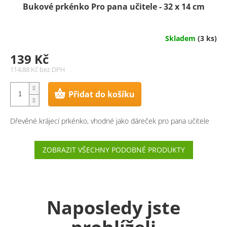
Bukové prkénko Pro pana učitele - 32 x 14 cm
Skladem
(3 ks)
139 Kč
114,88 Kč bez DPH
Přidat do košíku
Dřevěné krájecí prkénko, vhodné jako dáreček pro pana učitele
ZOBRAZIT VŠECHNY PODOBNÉ PRODUKTY
Naposledy jste