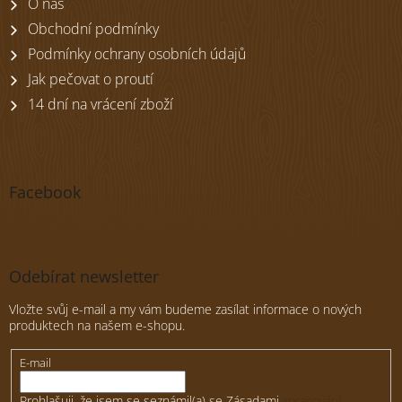
O nás
í
Obchodní podmínky
Podmínky ochrany osobních údajů
Jak pečovat o proutí
14 dní na vrácení zboží
Facebook
Odebírat newsletter
Vložte svůj e-mail a my vám budeme zasílat informace o nových
produktech na našem e-shopu.
E-mail
Prohlašuji, že jsem se seznámil(a) se Zásadami
zpracování