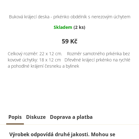
Buková krájecí deska - prkénko obdélník s nerezovým úchytem
- 22 x 12 cm
Skladem
(2 ks)
59 Kč
Celkový rozměr: 22 x 12 cm. Rozměr samotného prkénka bez
kovové úchytky: 18 x 12 cm Dřevěné krájecí prkénko na rychlé
a pohodlné krájení česneku a bylinek
Popis
Diskuze
Doprava a platba
Výrobek odpovídá druhé jakosti. Mohou se